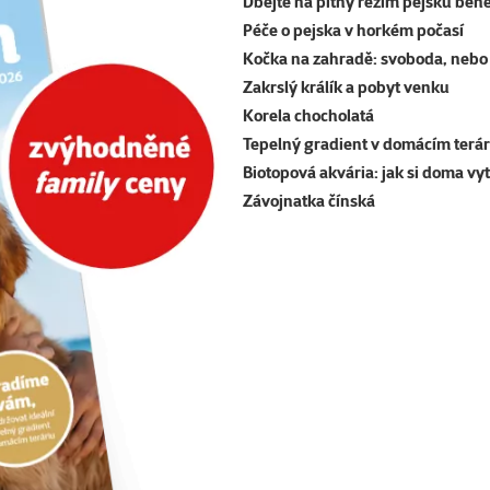
Dbejte na pitný režim pejsků běh
Péče o pejska v horkém počasí
Kočka na zahradě: svoboda, nebo 
Zakrslý králík a pobyt venku
Korela chocholatá
Tepelný gradient v domácím terár
Biotopová akvária: jak si doma vy
Závojnatka čínská