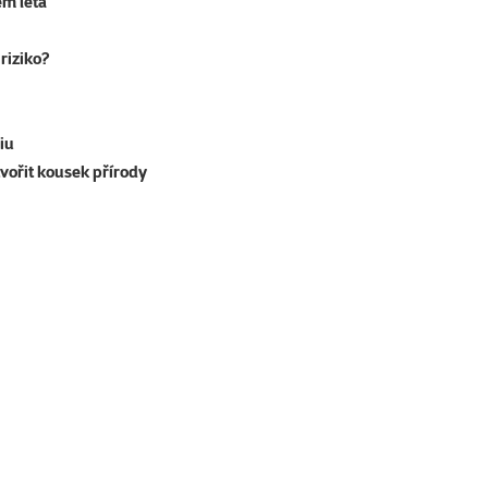
em léta
riziko?
iu
tvořit kousek přírody