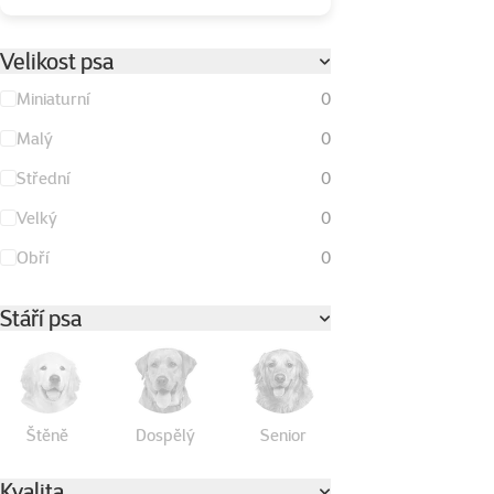
Velikost psa
Miniaturní
0
Malý
0
Střední
0
Velký
0
Obří
0
Stáří psa
Štěně
Dospělý
Senior
Kvalita