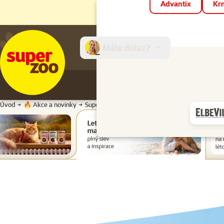
Advantix
Krm
Máte dotaz?
E-sh
Úvod
🔥 Akce a novinky
Super zoo magazín léto 2026