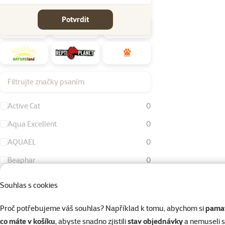
Značky
Potvrdit
Filtrujte značky psaním
Active Cat
0
Aqua Excellent
0
AQUAEL
0
Beaphar
0
Bird Jewel
0
Souhlas s cookies
Dog Fantasy
0
Proč potřebujeme váš souhlas? Například k tomu, abychom si
pamat
Eheim
0
co máte v košíku
, abyste snadno zjistili
stav objednávky
a nemuseli 