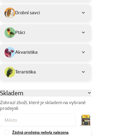
Drobní savci
Ptáci
Akvaristika
Teraristika
Skladem
Parametrický filtr
Zobrazí zboží, které je skladem na vybrané
prodejně.
Žádná prodejna nebyla nalezena