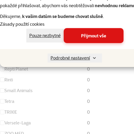
FURminator
0
pokaždé přihlašovat, abychom vás neobtěžovali
nevhodnou reklam
Living World
0
Děkujeme,
k vašim datům se budeme chovat slušně
.
Zásady použití cookies
Magic Cat
0
Pouze nezbytné
Přijmout vše
Nature Land
0
Ontario
0
Podrobné nastavení
Rataj
0
Repti Planet
0
Rinti
0
Small Animals
0
Tetra
0
TRIXIE
0
Versele-Laga
0
ZOO MED
0