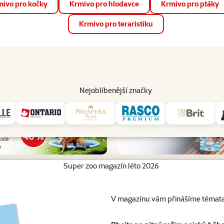
ivo pro kočky
Krmivo pro hlodavce
Krmivo pro ptáky
📱 Stáhněte si novou aplikaci Super zoo.
Více informací
Krmivo pro teraristiku
op
Akce a slevy
Prodejny
Služby
Poradna
Pomá
206
Nejoblíbenější značky
Super zoo magazín léto 2026
V magazínu vám přinášíme témata