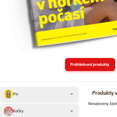
Prohlédnout produkty
Podkategorie
Vybrané filtry
Produkty v
Psi
Nenalezeny žád
Produkty v akci 
Kočky