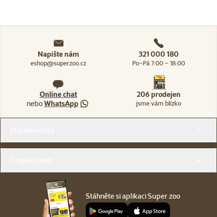
Napište nám
321 000 180
eshop@superzoo.cz
Po–Pá 7:00 – 18:00
Online chat
206 prodejen
nebo
WhatsApp
jsme vám blízko
Menu v patičce
Pro zákazníky
O společnosti
Stáhněte si aplikaci Super zoo