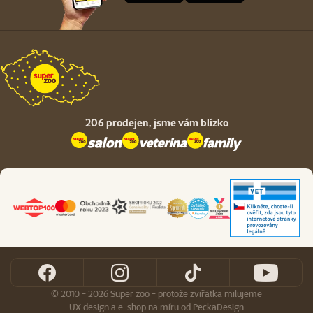
206 prodejen,
jsme vám blízko
© 2010 - 2026 Super zoo - protože zvířátka milujeme
UX design
a
e-shop na míru
od
PeckaDesign