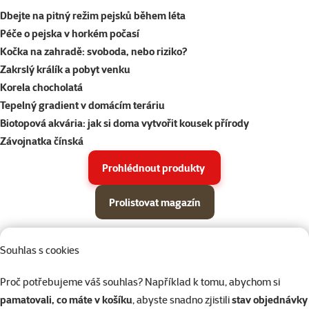
Dbejte na pitný režim pejsků během léta
Péče o pejska v horkém počasí
Kočka na zahradě: svoboda, nebo riziko?
Zakrslý králík a pobyt venku
Korela chocholatá
Tepelný gradient v domácím teráriu
Biotopová akvária: jak si doma vytvořit kousek přírody
Závojnatka čínská
Prohlédnout produkty
Prolistovat magazín
Parametrický filtr
Vybrané filtry
Produkty v akci Super zoo magazín léto 2026
Souhlas s cookies
Podkategorie
Psi
Proč potřebujeme váš souhlas? Například k tomu, abychom si
pamatovali, co máte v košíku
, abyste snadno zjistili
stav objednávky