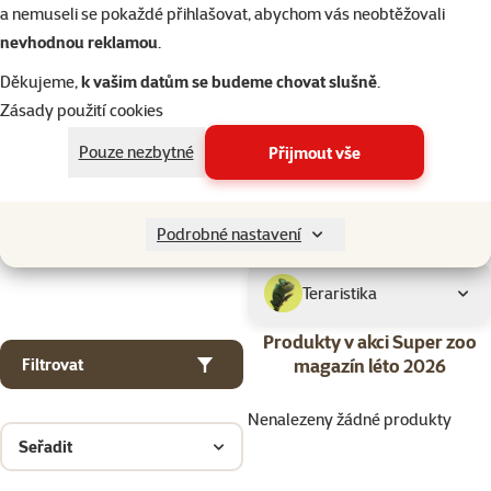
Kočky
a nemuseli se pokaždé přihlašovat, abychom vás neobtěžovali
nevhodnou reklamou
.
Drobní savci
Děkujeme,
k vašim datům se budeme chovat slušně
.
Zásady použití cookies
Ptáci
Pouze nezbytné
Přijmout vše
Akvaristika
Podrobné nastavení
Teraristika
Produkty v akci Super zoo
magazín léto 2026
Filtrovat
Nenalezeny žádné produkty
Seřadit