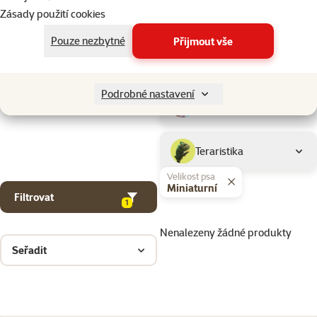
Drobní savci
Zásady použití cookies
Pouze nezbytné
Přijmout vše
Ptáci
Podrobné nastavení
Akvaristika
Teraristika
Velikost psa
Miniaturní
Filtrovat
1
Nenalezeny žádné produkty
Seřadit