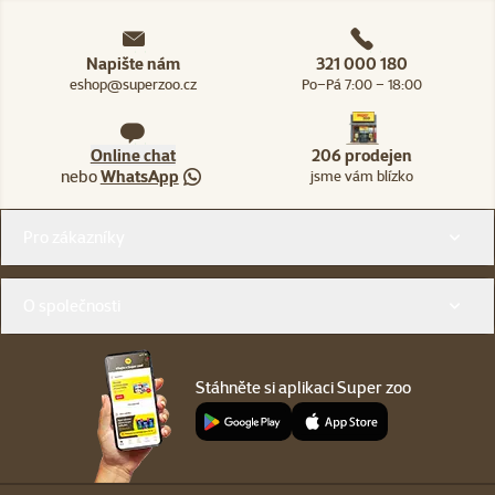
Napište nám
321 000 180
eshop@superzoo.cz
Po–Pá 7:00 – 18:00
Online chat
206 prodejen
nebo
WhatsApp
jsme vám blízko
Menu v patičce
Pro zákazníky
O společnosti
Stáhněte si aplikaci Super zoo