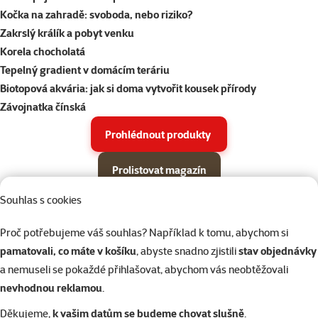
Kočka na zahradě: svoboda, nebo riziko?
Zakrslý králík a pobyt venku
Korela chocholatá
Tepelný gradient v domácím teráriu
Biotopová akvária: jak si doma vytvořit kousek přírody
Závojnatka čínská
Prohlédnout produkty
Prolistovat magazín
Souhlas s cookies
Parametrický filtr
Vybrané filtry
Produkty v akci Super zoo magazín léto 2026
Podkategorie
Proč potřebujeme váš souhlas? Například k tomu, abychom si
Psi
pamatovali, co máte v košíku
, abyste snadno zjistili
stav objednávky
a nemuseli se pokaždé přihlašovat, abychom vás neobtěžovali
Kočky
nevhodnou reklamou
.
Děkujeme,
k vašim datům se budeme chovat slušně
.