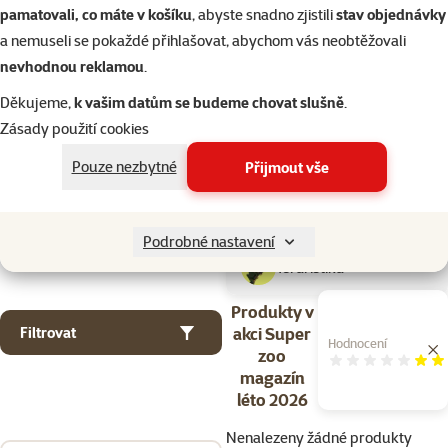
Kočky
pamatovali, co máte v košíku
, abyste snadno zjistili
stav objednávky
a nemuseli se pokaždé přihlašovat, abychom vás neobtěžovali
nevhodnou reklamou
.
Drobní savci
Děkujeme,
k vašim datům se budeme chovat slušně
.
Zásady použití cookies
Ptáci
Pouze nezbytné
Přijmout vše
Akvaristika
Podrobné nastavení
Teraristika
Produkty v
akci Super
Filtrovat
Hodnocení
zoo
Hodn
magazín
léto 2026
Nenalezeny žádné produkty