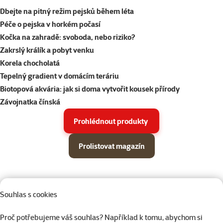
Dbejte na pitný režim pejsků během léta
Péče o pejska v horkém počasí
Kočka na zahradě: svoboda, nebo riziko?
Zakrslý králík a pobyt venku
Korela chocholatá
Tepelný gradient v domácím teráriu
Biotopová akvária: jak si doma vytvořit kousek přírody
Závojnatka čínská
Prohlédnout produkty
Prolistovat magazín
Parametrický filtr
Vybrané filtry
Produkty v akci Super zoo magazín léto 2026
Podkategorie
Psi
Souhlas s cookies
Proč potřebujeme váš souhlas? Například k tomu, abychom si