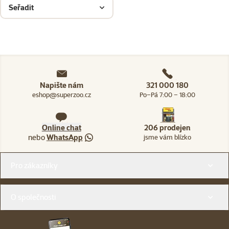
Seřadit
Napište nám
321 000 180
eshop@superzoo.cz
Po–Pá 7:00 – 18:00
Online chat
206 prodejen
nebo
WhatsApp
jsme vám blízko
Menu v patičce
Pro zákazníky
O společnosti