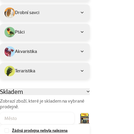
Drobní savci
Ptáci
Akvaristika
Teraristika
Skladem
Parametrický filtr
Zobrazí zboží, které je skladem na vybrané
prodejně.
Žádná prodejna nebyla nalezena