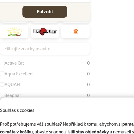
Značky
Potvrdit
Filtrujte značky psaním
Active Cat
0
Aqua Excellent
0
AQUAEL
0
Beaphar
0
Bird Jewel
0
Souhlas s cookies
Dog Fantasy
0
Proč potřebujeme váš souhlas? Například k tomu, abychom si
pamat
Eheim
0
co máte v košíku
, abyste snadno zjistili
stav objednávky
a nemuseli 