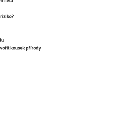
em léta
riziko?
iu
tvořit kousek přírody