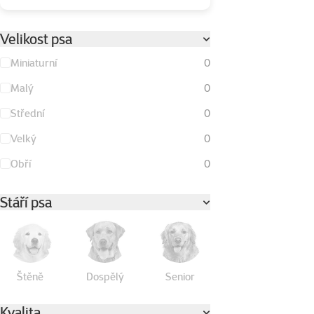
Velikost psa
Miniaturní
0
Malý
0
Střední
0
Velký
0
Obří
0
Stáří psa
Štěně
Dospělý
Senior
Kvalita