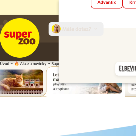
Advantix
Krm
Máte dotaz?
E-sh
Úvod
🔥 Akce a novinky
Super zoo magazín léto 2026