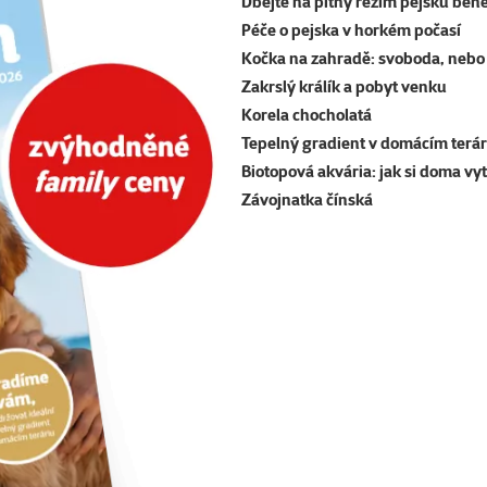
Dbejte na pitný režim pejsků běh
Péče o pejska v horkém počasí
Kočka na zahradě: svoboda, nebo 
Zakrslý králík a pobyt venku
Korela chocholatá
Tepelný gradient v domácím terár
Biotopová akvária: jak si doma vy
Závojnatka čínská