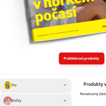
Prohlédnout produkty
Podkategorie
Vybrané filtry
Produkty v
Psi
Nenalezeny žád
Produkty v akci 
Kočky