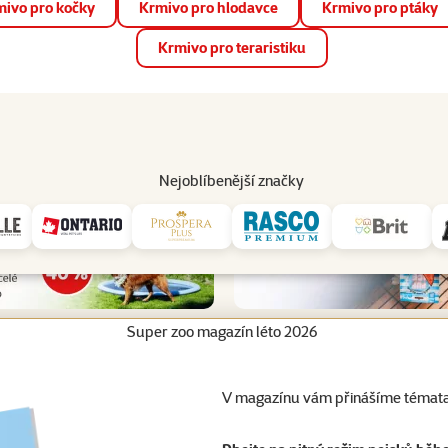
ivo pro kočky
Krmivo pro hlodavce
Krmivo pro ptáky
📱 Stáhněte si novou aplikaci Super zoo.
Více informací
Krmivo pro teraristiku
op
Akce a slevy
Prodejny
Služby
Poradna
Pomá
206
Nejoblíbenější značky
Super zoo magazín léto 2026
V magazínu vám přinášíme témata