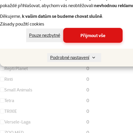
FURminator
0
pokaždé přihlašovat, abychom vás neobtěžovali
nevhodnou reklam
Living World
0
Děkujeme,
k vašim datům se budeme chovat slušně
.
Zásady použití cookies
Magic Cat
0
Pouze nezbytné
Přijmout vše
Nature Land
0
Ontario
0
Podrobné nastavení
Rataj
0
Repti Planet
0
Rinti
0
Small Animals
0
Tetra
0
TRIXIE
0
Versele-Laga
0
ZOO MED
0