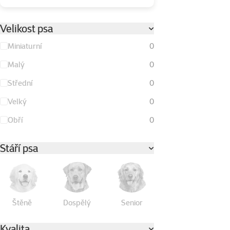
Velikost psa
Miniaturní
0
Malý
0
Střední
0
Velký
0
Obří
0
Stáří psa
Štěně
Dospělý
Senior
Kvalita