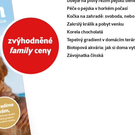
Dbejte na pitný režim pejsků běh
Péče o pejska v horkém počasí
Kočka na zahradě: svoboda, nebo 
Zakrslý králík a pobyt venku
Korela chocholatá
Tepelný gradient v domácím terár
Biotopová akvária: jak si doma vy
Závojnatka čínská