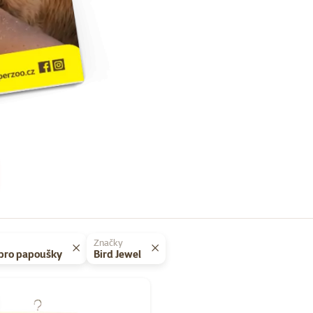
Značky
 pro papoušky
Bird Jewel
Super zoo magazín léto 2026