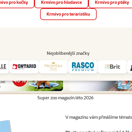
ivo pro kočky
Krmivo pro hlodavce
Krmivo pro ptáky
📱 Stáhněte si novou aplikaci Super zoo.
Více informací
Krmivo pro teraristiku
op
Akce a slevy
Prodejny
Služby
Poradna
Pomá
206
Nejoblíbenější značky
Super zoo magazín léto 2026
V magazínu vám přinášíme témata