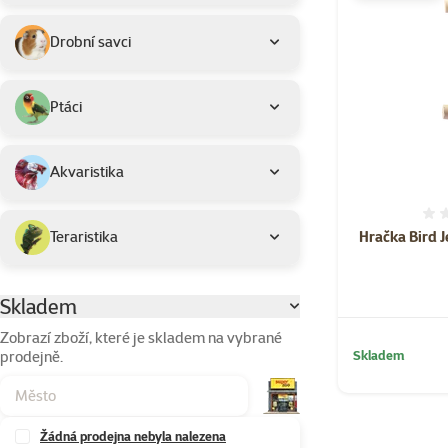
Drobní savci
Ptáci
Akvaristika
Hračka Bird J
Teraristika
Skladem
Parametrický filtr
Zobrazí zboží, které je skladem na vybrané
prodejně.
Skladem
Žádná prodejna nebyla nalezena