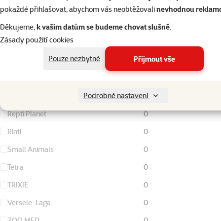
FURminator
0
pokaždé přihlašovat, abychom vás neobtěžovali
nevhodnou reklam
Living World
0
Děkujeme,
k vašim datům se budeme chovat slušně
.
Zásady použití cookies
Magic Cat
0
Pouze nezbytné
Přijmout vše
Nature Land
0
Ontario
0
Podrobné nastavení
Rataj
0
Repti Planet
0
Rinti
0
Small Animals
0
Tetra
0
TRIXIE
0
Versele-Laga
0
ZOO MED
0