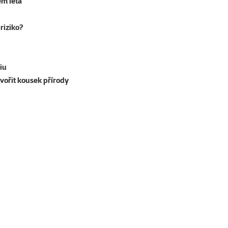
em léta
riziko?
iu
tvořit kousek přírody