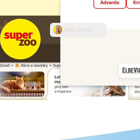
Advantix
Krm
Máte dotaz?
E-sh
Úvod
🔥 Akce a novinky
Super zoo magazín léto 2026