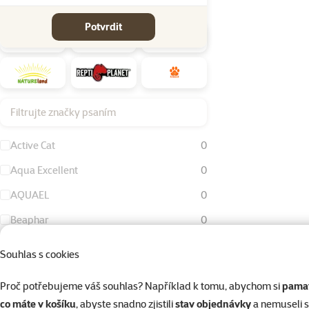
Značky
Potvrdit
Filtrujte značky psaním
Active Cat
0
Aqua Excellent
0
AQUAEL
0
Beaphar
0
Bird Jewel
1
Souhlas s cookies
Dog Fantasy
0
Proč potřebujeme váš souhlas? Například k tomu, abychom si
pamat
Eheim
0
co máte v košíku
, abyste snadno zjistili
stav objednávky
a nemuseli 