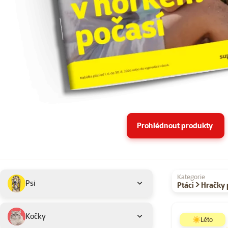
Prohlédnout produkty
Podkategorie
Vybrané filtry
Kategorie
Psi
Ptáci > Hračky
Produkty v akci 
Kočky
☀️Léto