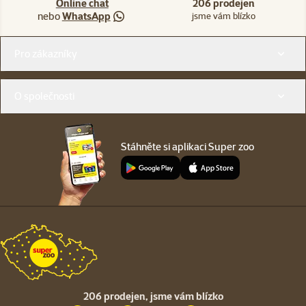
Online chat
206 prodejen
nebo
WhatsApp
jsme vám blízko
Menu v patičce
Pro zákazníky
O společnosti
Stáhněte si aplikaci Super zoo
206 prodejen,
jsme vám blízko