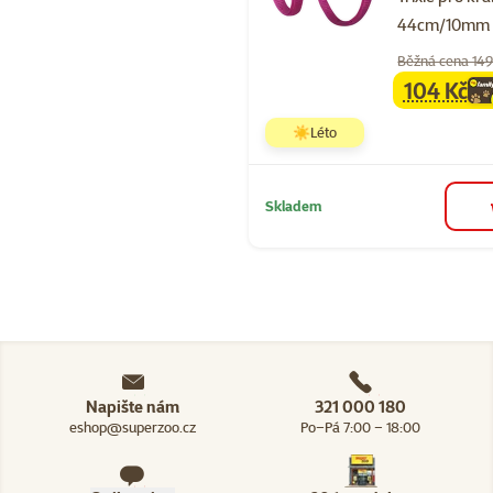
44cm/10mm
Běžná cena 149
104 Kč
family
ce
☀️Léto
Skladem
Napište nám
321 000 180
eshop@superzoo.cz
Po–Pá 7:00 – 18:00