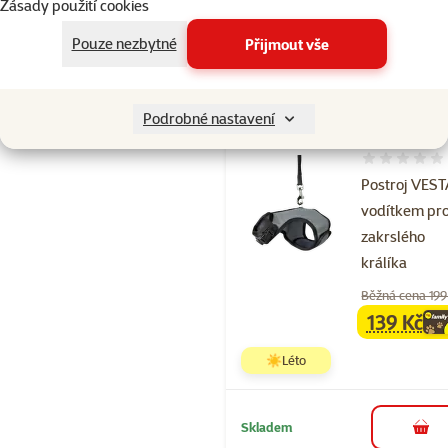
Zásady použití cookies
☀️Léto
značka
Pouze nezbytné
Přijmout vše
Skladem
Podrobné nastavení
Hodnocení 
Postroj VEST
vodítkem pr
zakrslého
králíka
Běžná cena 199
139 Kč
family
ce
☀️Léto
Skladem
do 