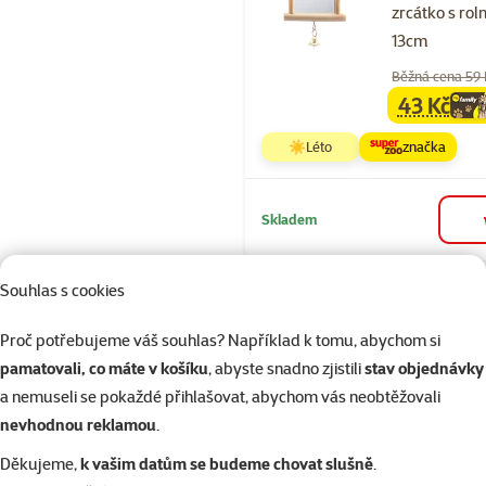
zrcátko s rol
13cm
Běžná cena 59
43 Kč
family
ce
☀️Léto
značka
Skladem
Souhlas s cookies
Hodnocení 10
Toaleta Smal
Proč potřebujeme váš souhlas? Například k tomu, abychom si
rohová
pamatovali, co máte v košíku
, abyste snadno zjistili
stav objednávky
49,4x33,5x2
a nemuseli se pokaždé přihlašovat, abychom vás neobtěžovali
nevhodnou reklamou
.
Běžná cena 199
169 Kč
Děkujeme,
k vašim datům se budeme chovat slušně
.
family
ce