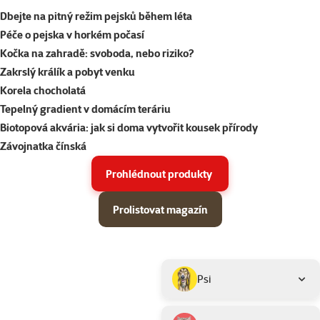
Dbejte na pitný režim pejsků během léta
Péče o pejska v horkém počasí
Kočka na zahradě: svoboda, nebo riziko?
Zakrslý králík a pobyt venku
Korela chocholatá
Tepelný gradient v domácím teráriu
Biotopová akvária: jak si doma vytvořit kousek přírody
Závojnatka čínská
Prohlédnout produkty
Prolistovat magazín
Parametrický filtr
Vybrané filtry
Produkty v akci Super zoo magazín léto 2026
Podkategorie
Psi