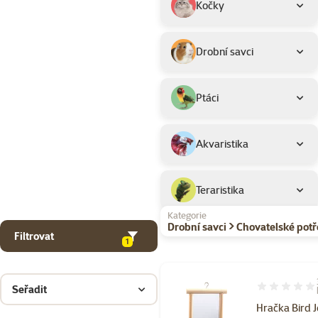
Kočky
Drobní savci
Ptáci
Akvaristika
Teraristika
Kategorie
Drobní savci > Chovatelské potř
Filtrovat
1
Seřadit
Hodnocení 10
Hračka Bird 