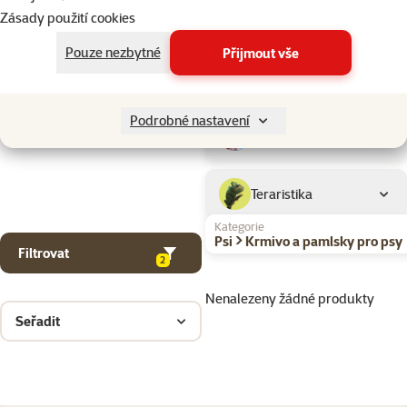
Drobní savci
Zásady použití cookies
Pouze nezbytné
Přijmout vše
Ptáci
Podrobné nastavení
Akvaristika
Teraristika
Kategorie
Psi > Krmivo a pamlsky pro psy
Filtrovat
2
Nenalezeny žádné produkty
Seřadit