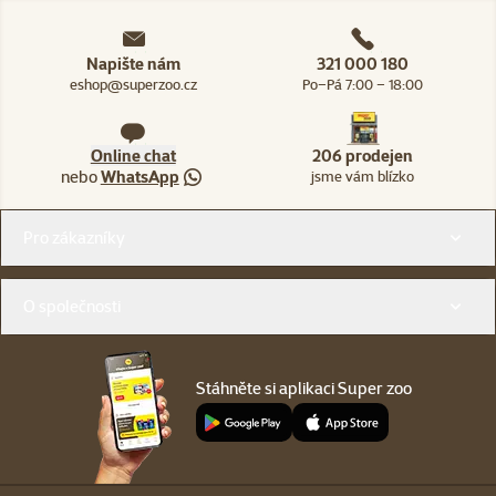
Napište nám
321 000 180
eshop@superzoo.cz
Po–Pá 7:00 – 18:00
Online chat
206 prodejen
nebo
WhatsApp
jsme vám blízko
Menu v patičce
Pro zákazníky
O společnosti
Stáhněte si aplikaci Super zoo