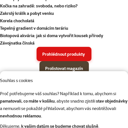
Kočka na zahradě: svoboda, nebo riziko?
Zakrslý králík a pobyt venku
Korela chocholatá
Tepelný gradient v domácím teráriu
Biotopová akvária: jak si doma vytvořit kousek přírody
Závojnatka čínská
Prohlédnout produkty
Prolistovat magazín
Souhlas s cookies
Parametrický filtr
Vybrané filtry
Produkty v akci Super zoo magazín léto 2026
Podkategorie
Proč potřebujeme váš souhlas? Například k tomu, abychom si
Psi
pamatovali, co máte v košíku
, abyste snadno zjistili
stav objednávky
a nemuseli se pokaždé přihlašovat, abychom vás neobtěžovali
Kočky
nevhodnou reklamou
.
Děkujeme,
k vašim datům se budeme chovat slušně
.