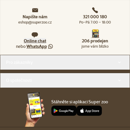
Napište nám
321 000 180
eshop@superzoo.cz
Po–Pá 7:00 – 18:00
Online chat
206 prodejen
nebo
WhatsApp
jsme vám blízko
Menu v patičce
Pro zákazníky
O společnosti
Stáhněte si aplikaci Super zoo