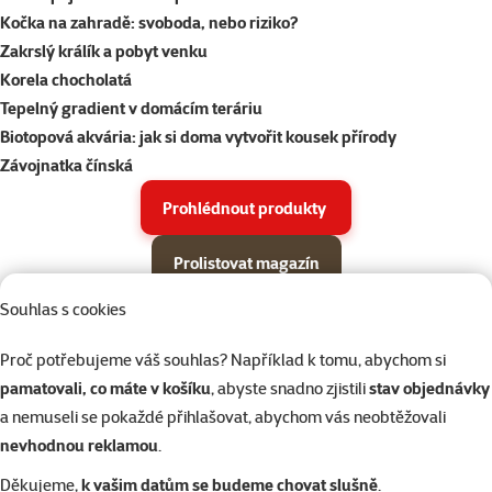
Kočka na zahradě: svoboda, nebo riziko?
Zakrslý králík a pobyt venku
Korela chocholatá
Tepelný gradient v domácím teráriu
Biotopová akvária: jak si doma vytvořit kousek přírody
Závojnatka čínská
Prohlédnout produkty
Prolistovat magazín
Souhlas s cookies
Parametrický filtr
Vybrané filtry
Produkty v akci Super zoo magazín léto 2026
Podkategorie
Proč potřebujeme váš souhlas? Například k tomu, abychom si
Psi
pamatovali, co máte v košíku
, abyste snadno zjistili
stav objednávky
a nemuseli se pokaždé přihlašovat, abychom vás neobtěžovali
Kočky
nevhodnou reklamou
.
Děkujeme,
k vašim datům se budeme chovat slušně
.