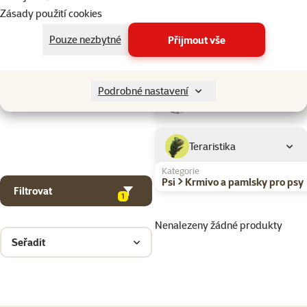
Drobní savci
Zásady použití cookies
Pouze nezbytné
Přijmout vše
Ptáci
Podrobné nastavení
Akvaristika
Teraristika
Kategorie
Psi > Krmivo a pamlsky pro psy
Filtrovat
1
Nenalezeny žádné produkty
Seřadit