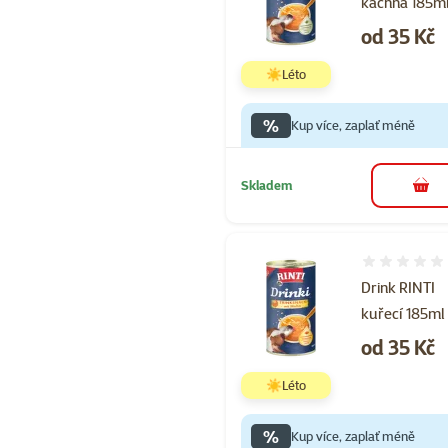
kachna 185m
Cena
od 35 Kč
☀️Léto
%
Kup více, zaplať méně
Skladem
do 
Hodnocení 
Drink RINTI
kuřecí 185ml
Cena
od 35 Kč
☀️Léto
%
Kup více, zaplať méně