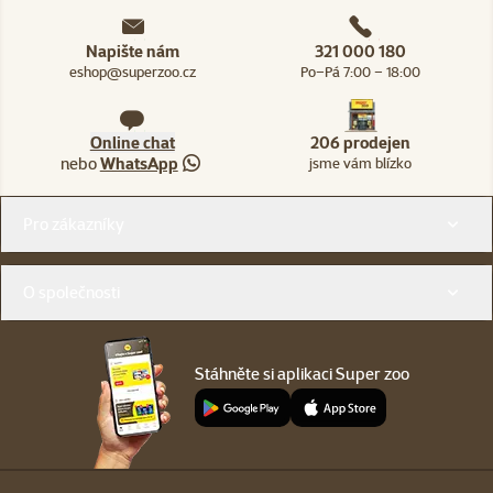
Napište nám
321 000 180
eshop@superzoo.cz
Po–Pá 7:00 – 18:00
Online chat
206 prodejen
nebo
WhatsApp
jsme vám blízko
Menu v patičce
Pro zákazníky
O společnosti
Stáhněte si aplikaci Super zoo