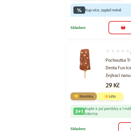
%
Kup více, zaplať méně
Skladem
do 
Hodnocení 10
Pochoutka Tr
Denta Fun Ic
žvýkací nanu
Cena
29 Kč
💛 Novinka
☀️Léto
Kupte 4 psí pamlsky a 1 má
3+1
zdarma
Skladem