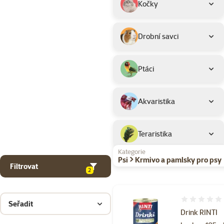
Kočky
Drobní savci
Ptáci
Akvaristika
Teraristika
Kategorie
Psi > Krmivo a pamlsky pro psy
Filtrovat
2
Hodnocení 
Seřadit
Drink RINTI