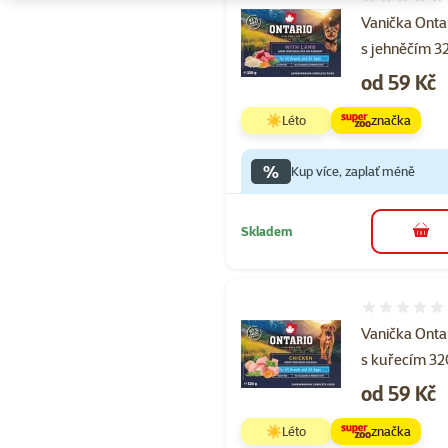
Hodnocení 
Vanička Onta
s jehněčím 3
Cena
od 59 Kč
☀️Léto
značka
%
Kup více, zaplať méně
Skladem
do 
Hodnocení 
Vanička Onta
s kuřecím 32
Cena
od 59 Kč
☀️Léto
značka