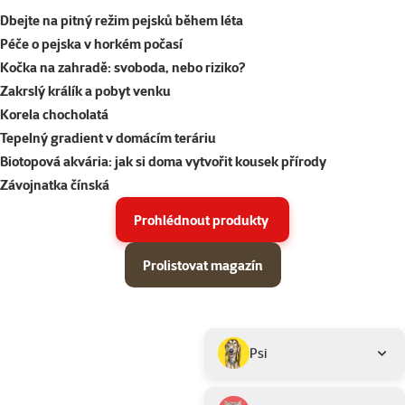
Dbejte na pitný režim pejsků během léta
Péče o pejska v horkém počasí
Kočka na zahradě: svoboda, nebo riziko?
Zakrslý králík a pobyt venku
Korela chocholatá
Tepelný gradient v domácím teráriu
Biotopová akvária: jak si doma vytvořit kousek přírody
Závojnatka čínská
Prohlédnout produkty
Prolistovat magazín
Parametrický filtr
Vybrané filtry
Produkty v akci Super zoo magazín léto 2026
Podkategorie
Psi