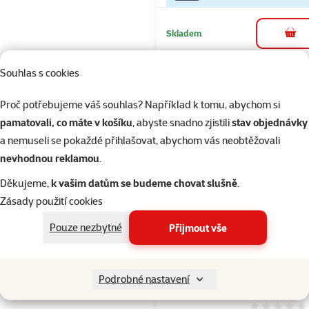
Skladem
do 
Souhlas s cookies
Hodnocení 10
Proč potřebujeme váš souhlas? Například k tomu, abychom si
Vanička Ontar
pamatovali, co máte v košíku
, abyste snadno zjistili
stav objednávky
extra hovězí
a nemuseli se pokaždé přihlašovat, abychom vás neobtěžovali
Cena
od 59 Kč
nevhodnou reklamou
.
☀️Léto
značka
Děkujeme,
k vašim datům se budeme chovat slušně
.
Zásady použití cookies
%
Kup více, zaplať méně
Pouze nezbytné
Přijmout vše
Skladem
Podrobné nastavení