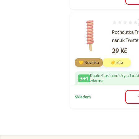
Hodnocení 60
Pochoutka Tr
nanuk Twiste
Cena
29 Kč
💛 Novinka
☀️Léto
Kupte 4 psí pamlsky a 1 má
3+1
zdarma
Skladem