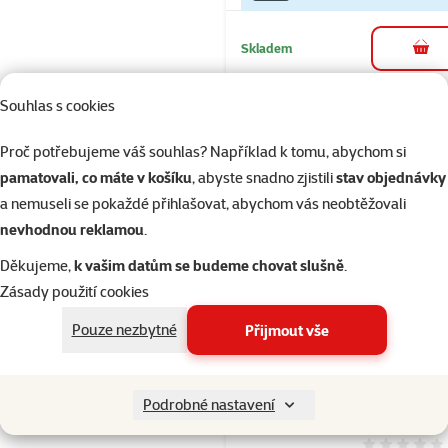
Skladem
do 
Souhlas s cookies
Hodnocení 10
Proč potřebujeme váš souhlas? Například k tomu, abychom si
Vanička Ontar
pamatovali, co máte v košíku
, abyste snadno zjistili
stav objednávky
extra hovězí
a nemuseli se pokaždé přihlašovat, abychom vás neobtěžovali
Cena
od 59 Kč
nevhodnou reklamou
.
☀️Léto
značka
Děkujeme,
k vašim datům se budeme chovat slušně
.
Zásady použití cookies
%
Kup více, zaplať méně
Pouze nezbytné
Přijmout vše
Skladem
Podrobné nastavení