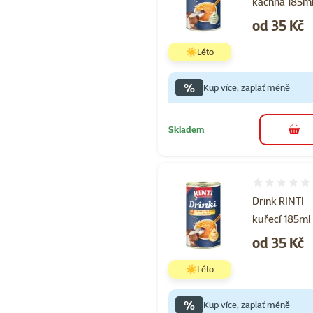
kachna 185m
Cena
od 35 Kč
☀️Léto
%
Kup více, zaplať méně
Skladem
do 
Hodnocení 
Drink RINTI
kuřecí 185ml
Cena
od 35 Kč
☀️Léto
%
Kup více, zaplať méně