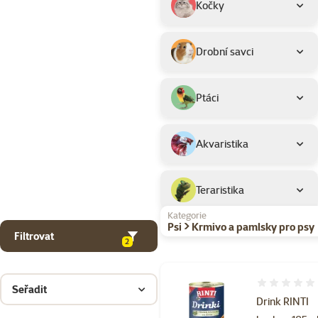
Kočky
Drobní savci
Ptáci
Akvaristika
Teraristika
Kategorie
Psi > Krmivo a pamlsky pro psy
Filtrovat
2
Hodnocení 
Seřadit
Drink RINTI