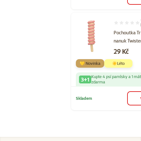
Hodnocení 60
Pochoutka Tr
nanuk Twiste
Cena
29 Kč
💛 Novinka
☀️Léto
Kupte 4 psí pamlsky a 1 má
3+1
zdarma
Skladem