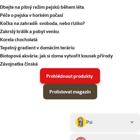
Dbejte na pitný režim pejsků během léta
Péče o pejska v horkém počasí
Kočka na zahradě: svoboda, nebo riziko?
Zakrslý králík a pobyt venku
Korela chocholatá
Tepelný gradient v domácím teráriu
Biotopová akvária: jak si doma vytvořit kousek přírody
Závojnatka čínská
Prohlédnout produkty
Prolistovat magazín
Parametrický filtr
Vybrané filtry
Produkty v akci Super zoo magazín léto 2026
Podkategorie
Psi