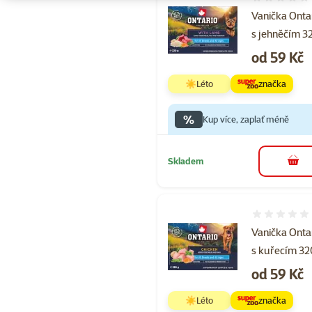
Hodnocení 
Vanička Onta
s jehněčím 3
Cena
od 59 Kč
☀️Léto
značka
%
Kup více, zaplať méně
Skladem
do 
Hodnocení 
Vanička Onta
s kuřecím 32
Cena
od 59 Kč
☀️Léto
značka