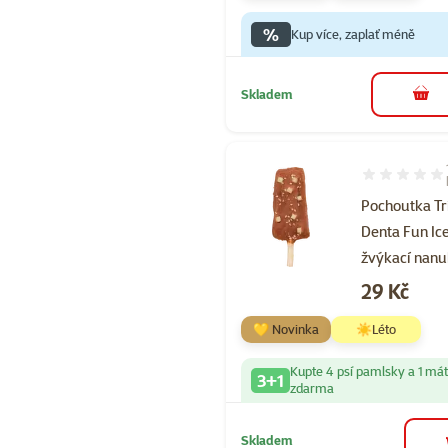
%
Kup více, zaplať méně
Skladem
do 
Hodnocení 10
Pochoutka Tr
Denta Fun Ic
žvýkací nanu
Cena
29 Kč
💛 Novinka
☀️Léto
Kupte 4 psí pamlsky a 1 má
3+1
zdarma
Skladem