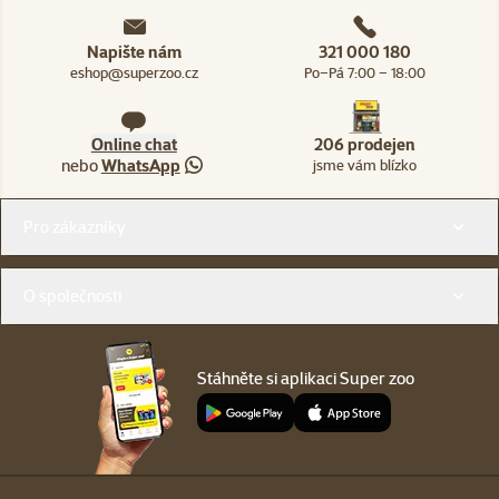
Napište nám
321 000 180
eshop@superzoo.cz
Po–Pá 7:00 – 18:00
Online chat
206 prodejen
nebo
WhatsApp
jsme vám blízko
Menu v patičce
Pro zákazníky
O společnosti
Stáhněte si aplikaci Super zoo