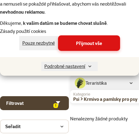
Kočky
a nemuseli se pokaždé přihlašovat, abychom vás neobtěžovali
nevhodnou reklamou
.
Drobní savci
Děkujeme,
k vašim datům se budeme chovat slušně
.
Zásady použití cookies
Ptáci
Pouze nezbytné
Přijmout vše
Akvaristika
Podrobné nastavení
Teraristika
Kategorie
Psi > Krmivo a pamlsky pro psy
Filtrovat
1
Nenalezeny žádné produkty
Seřadit