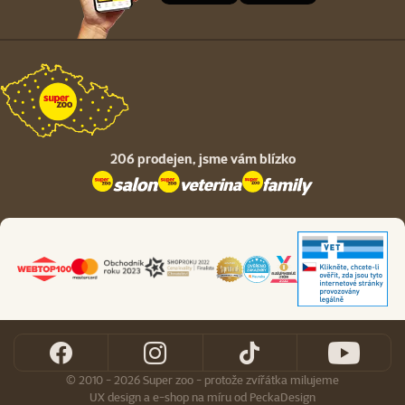
206 prodejen,
jsme vám blízko
© 2010 - 2026 Super zoo - protože zvířátka milujeme
UX design
a
e-shop na míru
od
PeckaDesign