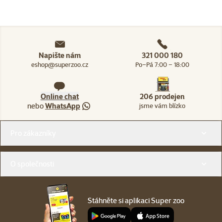
Napište nám
321 000 180
eshop@superzoo.cz
Po–Pá 7:00 – 18:00
Online chat
206 prodejen
nebo
WhatsApp
jsme vám blízko
Menu v patičce
Pro zákazníky
O společnosti
Stáhněte si aplikaci Super zoo