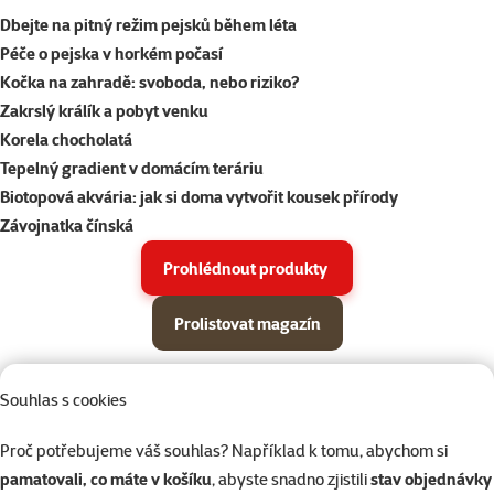
Dbejte na pitný režim pejsků během léta
Péče o pejska v horkém počasí
Kočka na zahradě: svoboda, nebo riziko?
Zakrslý králík a pobyt venku
Korela chocholatá
Tepelný gradient v domácím teráriu
Biotopová akvária: jak si doma vytvořit kousek přírody
Závojnatka čínská
Prohlédnout produkty
Prolistovat magazín
Parametrický filtr
Vybrané filtry
Produkty v akci Super zoo magazín léto 2026
Souhlas s cookies
Podkategorie
Psi
Proč potřebujeme váš souhlas? Například k tomu, abychom si
pamatovali, co máte v košíku
, abyste snadno zjistili
stav objednávky