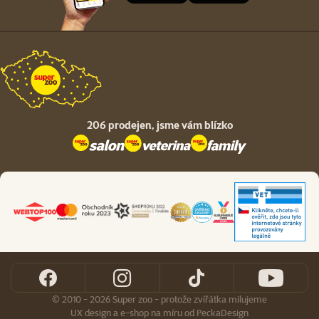
206 prodejen,
jsme vám blízko
© 2010 - 2026 Super zoo - protože zvířátka milujeme
UX design
a
e-shop na míru
od
PeckaDesign