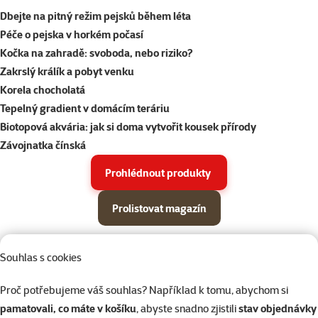
Dbejte na pitný režim pejsků během léta
Péče o pejska v horkém počasí
Kočka na zahradě: svoboda, nebo riziko?
Zakrslý králík a pobyt venku
Korela chocholatá
Tepelný gradient v domácím teráriu
Biotopová akvária: jak si doma vytvořit kousek přírody
Závojnatka čínská
Prohlédnout produkty
Prolistovat magazín
Parametrický filtr
Vybrané filtry
Produkty v akci Super zoo magazín léto 2026
Souhlas s cookies
Podkategorie
Psi
Proč potřebujeme váš souhlas? Například k tomu, abychom si
pamatovali, co máte v košíku
, abyste snadno zjistili
stav objednávky