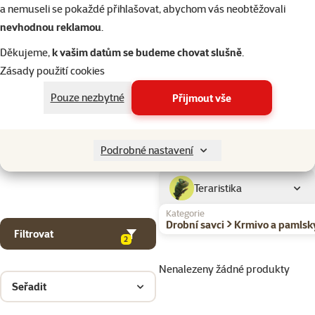
Kočky
a nemuseli se pokaždé přihlašovat, abychom vás neobtěžovali
nevhodnou reklamou
.
Drobní savci
Děkujeme,
k vašim datům se budeme chovat slušně
.
Zásady použití cookies
Ptáci
Pouze nezbytné
Přijmout vše
Akvaristika
Podrobné nastavení
Teraristika
Kategorie
Drobní savci > Krmivo a pamlsk
Filtrovat
2
Nenalezeny žádné produkty
Seřadit