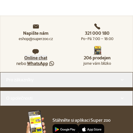
Napište nám
321 000 180
eshop@superzoo.cz
Po–Pá 7:00 – 18:00
Online chat
206 prodejen
nebo
WhatsApp
jsme vám blízko
Menu v patičce
Pro zákazníky
O společnosti
Stáhněte si aplikaci Super zoo