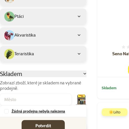
Ptáci
Akvaristika
Seno Nat
Teraristika
Skladem
Parametrický filtr
Zobrazí zboží, které je skladem na vybrané
prodejně.
Skladem
Žádná prodejna nebyla nalezena
☀️Léto
Značky
Potvrdit