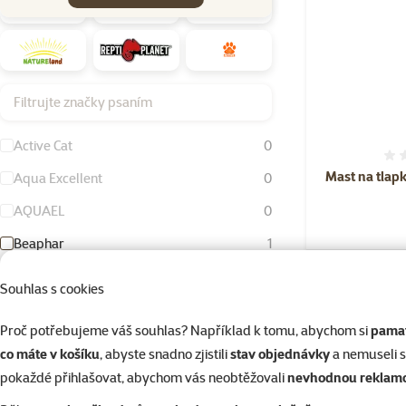
Filtrujte značky psaním
Active Cat
0
Mast na tlap
Aqua Excellent
0
AQUAEL
0
Beaphar
1
Bird Jewel
0
Skladem
Souhlas s cookies
Dog Fantasy
0
Proč potřebujeme váš souhlas? Například k tomu, abychom si
pamat
Eheim
0
co máte v košíku
, abyste snadno zjistili
stav objednávky
a nemuseli 
☀️Léto
FURminator
0
pokaždé přihlašovat, abychom vás neobtěžovali
nevhodnou reklam