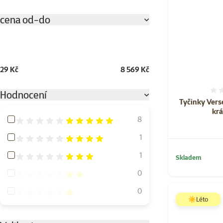
cena od-do
29 Kč
8 569 Kč
Hodnocení
Tyčinky Vers
krá
Hodnocení 100%
8
Hodnocení 80%
1
Hodnocení 60%
1
Skladem
Hodnocení 40%
0
Hodnocení 20%
0
☀️Léto