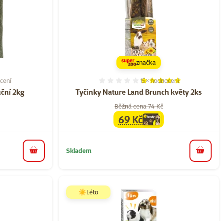
značka
cení
15×
hodnocení
í 60%, počet hodnocení: 6
Hodnocení 97%, počet hod
ční 2kg
Tyčinky Nature Land Brunch květy 2ks
Běžná cena 74 Kč
69 Kč
a
family
cena
Skladem
do košíku
do koš
☀️Léto