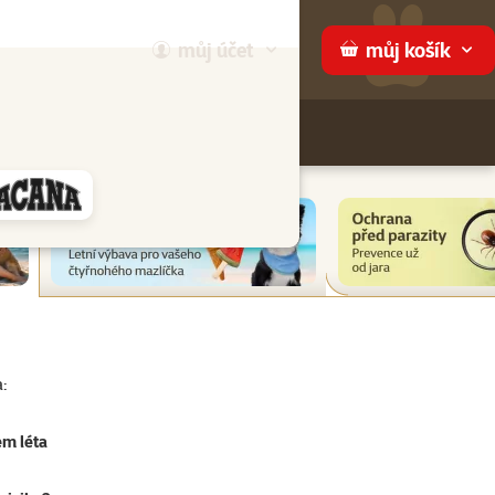
můj
účet
můj
košík
Hledej
háme
:
em léta