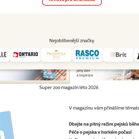
op
Akce a slevy
Prodejny
Služby
Poradna
Pomá
206
Nejoblíbenější značky
Super zoo magazín léto 2026
V magazínu vám přinášíme témata
Dbejte na pitný režim pejsků běh
Péče o pejska v horkém počasí