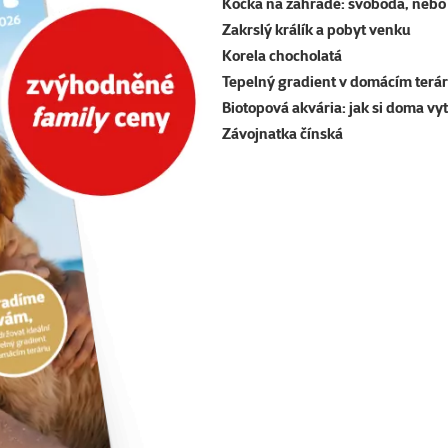
Kočka na zahradě: svoboda, nebo 
Zakrslý králík a pobyt venku
Korela chocholatá
Tepelný gradient v domácím terár
Biotopová akvária: jak si doma vy
Závojnatka čínská