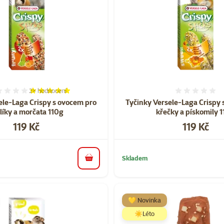
2×
hodnocení
Hodnocení 100%, počet hodnocení: 2
Hodnoce
ele-Laga Crispy s ovocem pro
Tyčinky Versele-Laga Crispy
líky a morčata 110g
křečky a pískomily 
Cena
Cena
119 Kč
119 Kč
Skladem
do košíku
💛 Novinka
☀️Léto