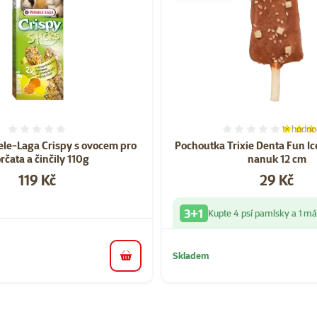
1×
hodno
Hodnocení 0%
Hodnocen
ele-Laga Crispy s ovocem pro
Pochoutka Trixie Denta Fun Ic
čata a činčily 110g
nanuk 12 cm
Cena
Cena
119 Kč
29 Kč
3+1
Kupte 4 psí pamlsky a 1 m
Skladem
do košíku