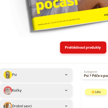
Prohlédnout produkty
Podkategorie
Vybrané filtry
Kategorie
Psi
Psi > Péče o ps
Produkty v akci 
Kočky
☀️Léto
Drobní savci