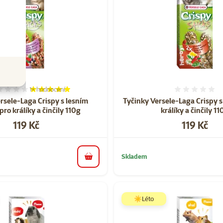
1×
hodnocení
Hodnocení 100%, počet hodnocení: 1
Hodnoce
rsele-Laga Crispy s lesním
Tyčinky Versele-Laga Crispy s
ro králíky a činčily 110g
králíky a činčily 11
Cena
Cena
119 Kč
119 Kč
Skladem
do košíku
☀️Léto