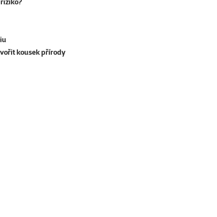
riziko?
iu
tvořit kousek přírody