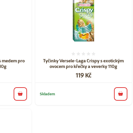
ní 0%
Hodnocení 0%
 s medem pro
Tyčinky Versele-Laga Crispy s exotickým
110g
ovocem pro křečky a veverky 110g
Cena
119 Kč
Skladem
do košíku
do koš