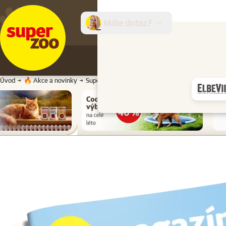
Máte dotaz?
E-sh
Úvod
🔥 Akce a novinky
Super zoo magazín léto 2026