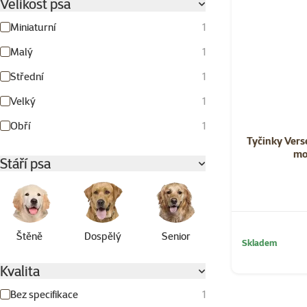
Velikost psa
Miniaturní
1
Malý
1
Střední
1
Velký
1
Obří
1
Tyčinky Vers
mor
Stáří psa
Štěně
Dospělý
Senior
Skladem
Kvalita
Bez specifikace
1