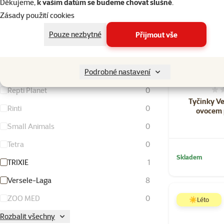
Living World
0
Děkujeme,
k vašim datům se budeme chovat slušně
.
Zásady použití cookies
Magic Cat
0
Pouze nezbytné
Přijmout vše
Nature Land
4
Ontario
0
Podrobné nastavení
Rataj
0
Repti Planet
0
Tyčinky Ve
Rinti
0
ovocem p
Small Animals
0
Tetra
0
Skladem
TRIXIE
1
Versele-Laga
8
ZOO MED
0
☀️Léto
Rozbalit všechny