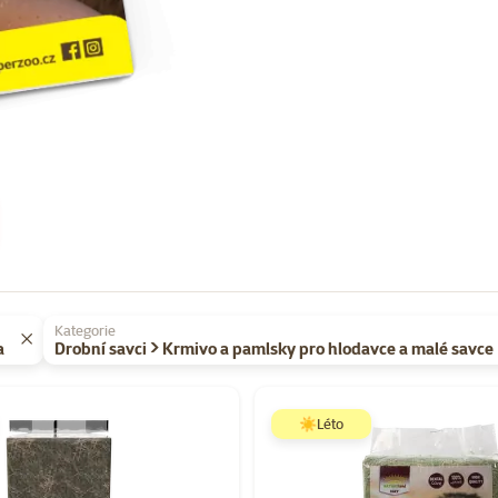
Kategorie
a
Drobní savci > Krmivo a pamlsky pro hlodavce a malé savce
Super zoo magazín léto 2026
☀️Léto