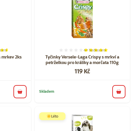
cení
4×
hodnocení
í 92%, počet hodnocení: 5
Hodnocení 100%, počet h
h mrkev 2ks
Tyčinky Versele-Laga Crispy s mrkví a
petrželkou pro králíky a morčata 110g
Cena
119 Kč
a
Skladem
do košíku
do koš
☀️Léto