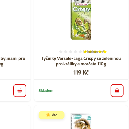
1×
hodnocení
ní 0%
Hodnocení 100%, počet ho
 bylinami pro
Tyčinky Versele-Laga Crispy se zeleninou
0g
pro králíky a morčata 110g
Cena
119 Kč
Skladem
do košíku
do koš
☀️Léto