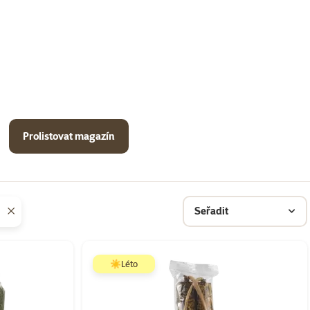
Prolistovat magazín
Seřadit
☀️Léto