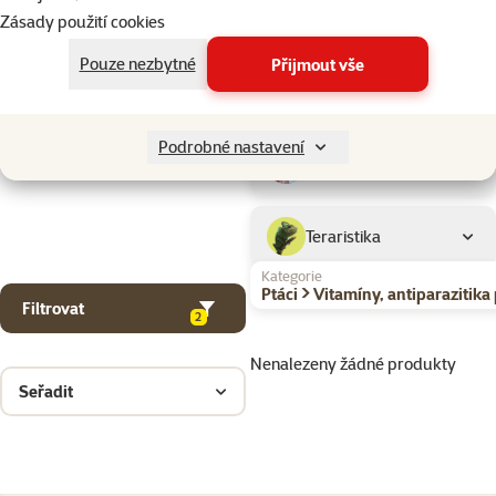
Drobní savci
Zásady použití cookies
Pouze nezbytné
Přijmout vše
Ptáci
Podrobné nastavení
Akvaristika
Teraristika
Kategorie
Ptáci > Vitamíny, antiparazitik
Filtrovat
2
Nenalezeny žádné produkty
Seřadit