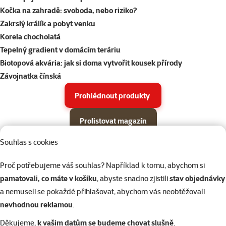
Kočka na zahradě: svoboda, nebo riziko?
Zakrslý králík a pobyt venku
Korela chocholatá
Tepelný gradient v domácím teráriu
Biotopová akvária: jak si doma vytvořit kousek přírody
Závojnatka čínská
Prohlédnout produkty
Prolistovat magazín
Souhlas s cookies
Parametrický filtr
Vybrané filtry
Produkty v akci Super zoo magazín léto 2026
Podkategorie
Proč potřebujeme váš souhlas? Například k tomu, abychom si
Psi
pamatovali, co máte v košíku
, abyste snadno zjistili
stav objednávky
a nemuseli se pokaždé přihlašovat, abychom vás neobtěžovali
Kočky
nevhodnou reklamou
.
Děkujeme,
k vašim datům se budeme chovat slušně
.