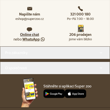
Napište nám
321 000 180
eshop@superzoo.cz
Po–Pá 7:00 – 18:00
Online chat
206 prodejen
nebo
WhatsApp
jsme vám blízko
Menu v patičce
Pro zákazníky
O společnosti
Stáhněte si aplikaci Super zoo