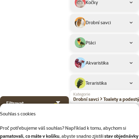
Kočky
Drobní savci
Ptáci
Akvaristika
Teraristika
Kategorie
Drobní savci > Toalety a podestý
Filtrovat
1
Souhlas s cookies
Seřadit
Hodnocení 98
Proč potřebujeme váš souhlas? Například k tomu, abychom si
Kost sépiová 
pamatovali, co máte v košíku
, abyste snadno zjistili
stav objednávky