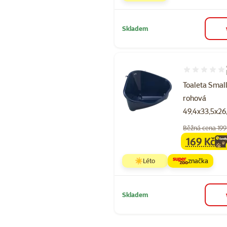
Skladem
Hodnocení 10
Toaleta Smal
rohová
49,4x33,5x2
Běžná cena 199
169 Kč
family
ce
☀️Léto
značka
Skladem