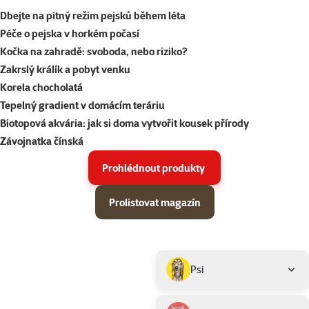
Dbejte na pitný režim pejsků během léta
Péče o pejska v horkém počasí
Kočka na zahradě: svoboda, nebo riziko?
Zakrslý králík a pobyt venku
Korela chocholatá
Tepelný gradient v domácím teráriu
Biotopová akvária: jak si doma vytvořit kousek přírody
Závojnatka čínská
Prohlédnout produkty
Prolistovat magazín
Parametrický filtr
Vybrané filtry
Produkty v akci Super zoo magazín léto 2026
Podkategorie
Psi