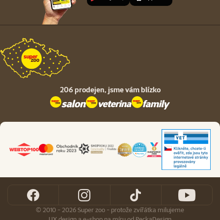
206 prodejen,
jsme vám blízko
© 2010 - 2026 Super zoo - protože zvířátka milujeme
UX design
a
e-shop na míru
od
PeckaDesign