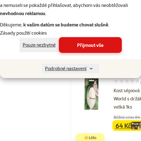
World s drž
a nemuseli se pokaždé přihlašovat, abychom vás neobtěžovali
nevhodnou reklamou
.
Běžná cena 84
64 Kč
family
ce
Děkujeme,
k vašim datům se budeme chovat slušně
.
Zásady použití cookies
☀️Léto
Pouze nezbytné
Přijmout vše
Skladem
Podrobné nastavení
Hodnocení 80
Kost sépiová 
World s drž
velká 1ks
Běžná cena 84
64 Kč
family
ce
☀️Léto