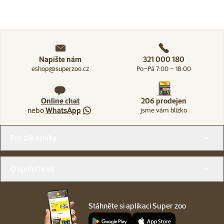
Napište nám
321 000 180
eshop@superzoo.cz
Po–Pá 7:00 – 18:00
Online chat
206 prodejen
nebo
WhatsApp
jsme vám blízko
Menu v patičce
Pro zákazníky
O společnosti
Stáhněte si aplikaci Super zoo