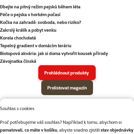
Dbejte na pitný režim pejsků během léta
Péče o pejska v horkém počasí
Kočka na zahradě: svoboda, nebo riziko?
Zakrslý králík a pobyt venku
Korela chocholatá
Tepelný gradient v domácím teráriu
Biotopová akvária: jak si doma vytvořit kousek přírody
Závojnatka čínská
Prohlédnout produkty
Prolistovat magazín
Parametrický filtr
Vybrané filtry
Produkty v akci Super zoo magazín léto 2026
Souhlas s cookies
Podkategorie
Psi
Proč potřebujeme váš souhlas? Například k tomu, abychom si
pamatovali, co máte v košíku
, abyste snadno zjistili
stav objednávky