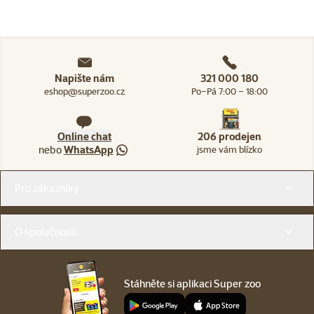
Napište nám
321 000 180
eshop@superzoo.cz
Po–Pá 7:00 – 18:00
Online chat
206 prodejen
nebo
WhatsApp
jsme vám blízko
Menu v patičce
Pro zákazníky
O společnosti
Stáhněte si aplikaci Super zoo