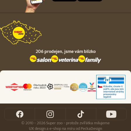
206 prodejen,
jsme vám blízko
© 2010 - 2026 Super zoo - protože zvířátka milujeme
UX design
a
e-shop na míru
od
PeckaDesign