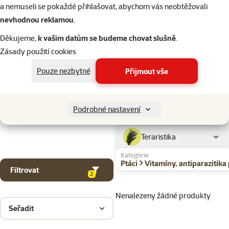
Kočky
a nemuseli se pokaždé přihlašovat, abychom vás neobtěžovali
nevhodnou reklamou
.
Drobní savci
Děkujeme,
k vašim datům se budeme chovat slušně
.
Zásady použití cookies
Ptáci
Pouze nezbytné
Přijmout vše
Akvaristika
Podrobné nastavení
Teraristika
Kategorie
Ptáci > Vitamíny, antiparazitik
Filtrovat
2
Nenalezeny žádné produkty
Seřadit