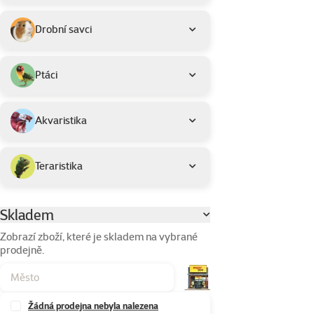
Drobní savci
Ptáci
Akvaristika
Teraristika
Skladem
Parametrický filtr
Zobrazí zboží, které je skladem na vybrané
prodejně.
Žádná prodejna nebyla nalezena