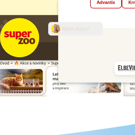
Advantix
Krm
Máte dotaz?
E-sh
Úvod
🔥 Akce a novinky
Super zoo magazín léto 2026