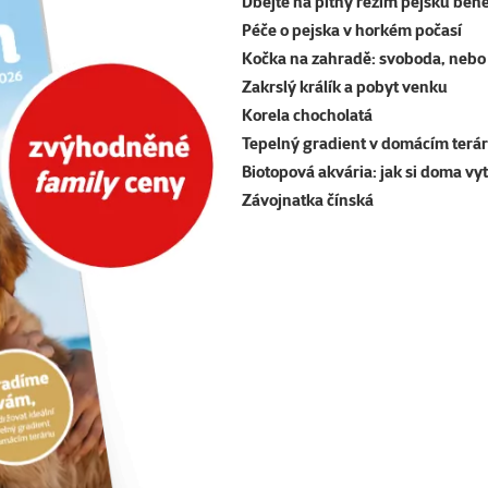
Dbejte na pitný režim pejsků běh
Péče o pejska v horkém počasí
Kočka na zahradě: svoboda, nebo 
Zakrslý králík a pobyt venku
Korela chocholatá
Tepelný gradient v domácím terár
Biotopová akvária: jak si doma vy
Závojnatka čínská