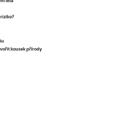
em léta
riziko?
iu
tvořit kousek přírody