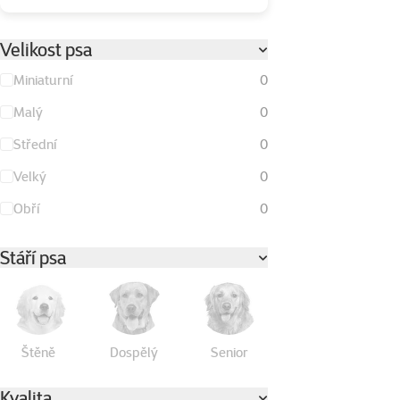
Velikost psa
Miniaturní
0
Malý
0
Střední
0
Velký
0
Obří
0
Stáří psa
Štěně
Dospělý
Senior
Kvalita