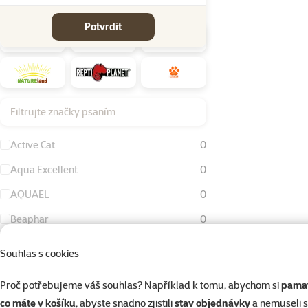
Značky
Potvrdit
Filtrujte značky psaním
Active Cat
0
Aqua Excellent
0
AQUAEL
0
Beaphar
0
Bird Jewel
0
Souhlas s cookies
Dog Fantasy
0
Proč potřebujeme váš souhlas? Například k tomu, abychom si
pamat
Eheim
0
co máte v košíku
, abyste snadno zjistili
stav objednávky
a nemuseli 