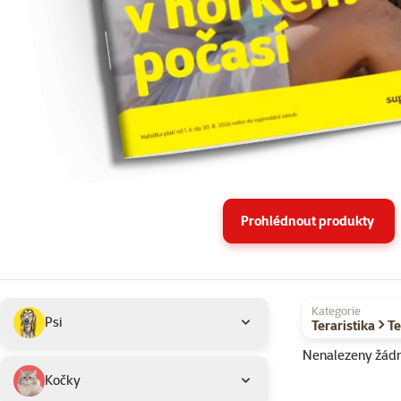
Prohlédnout produkty
Podkategorie
Vybrané filtry
Kategorie
Psi
Teraristika > T
Nenalezeny žád
Produkty v akci 
Kočky