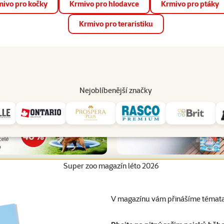
ivo pro kočky
Krmivo pro hlodavce
Krmivo pro ptáky
📱 Stáhněte si novou aplikaci Super zoo.
Více informací
Krmivo pro teraristiku
op
Akce a slevy
Prodejny
Služby
Poradna
Pomá
206
Nejoblíbenější značky
Super zoo magazín léto 2026
V magazínu vám přinášíme témata