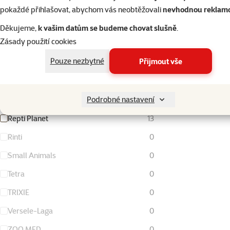
FURminator
0
pokaždé přihlašovat, abychom vás neobtěžovali
nevhodnou reklam
Living World
0
Děkujeme,
k vašim datům se budeme chovat slušně
.
Zásady použití cookies
Magic Cat
0
Pouze nezbytné
Přijmout vše
Nature Land
0
Ontario
0
Podrobné nastavení
Rataj
0
Repti Planet
13
Rinti
0
Small Animals
0
Tetra
0
TRIXIE
0
Versele-Laga
0
ZOO MED
0