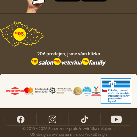
206 prodejen,
jsme vám blízko
© 2010 - 2026 Super zoo - protože zvířátka milujeme
UX design
a
e-shop na míru
od
PeckaDesign