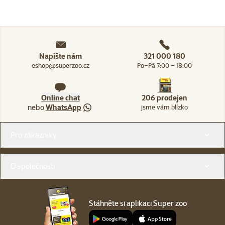
Napište nám
321 000 180
eshop@superzoo.cz
Po–Pá 7:00 – 18:00
Online chat
206 prodejen
nebo
WhatsApp
jsme vám blízko
Menu v patičce
Pro zákazníky
O společnosti
Stáhněte si aplikaci Super zoo