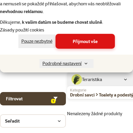
Kočky
a nemuseli se pokaždé přihlašovat, abychom vás neobtěžovali
nevhodnou reklamou
.
Drobní savci
Děkujeme,
k vašim datům se budeme chovat slušně
.
Zásady použití cookies
Ptáci
Pouze nezbytné
Přijmout vše
Akvaristika
Podrobné nastavení
Teraristika
Kategorie
Drobní savci > Toalety a podestý
Filtrovat
1
Nenalezeny žádné produkty
Seřadit