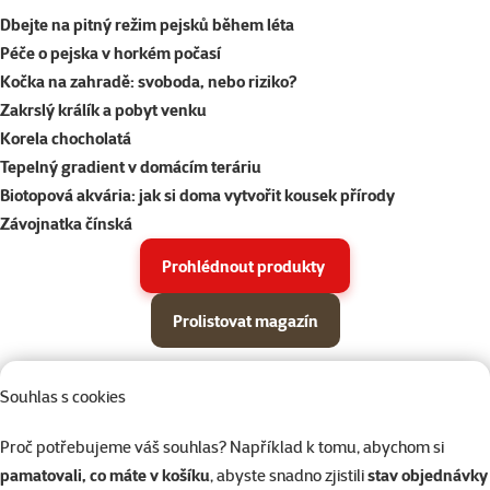
Dbejte na pitný režim pejsků během léta
Péče o pejska v horkém počasí
Kočka na zahradě: svoboda, nebo riziko?
Zakrslý králík a pobyt venku
Korela chocholatá
Tepelný gradient v domácím teráriu
Biotopová akvária: jak si doma vytvořit kousek přírody
Závojnatka čínská
Prohlédnout produkty
Prolistovat magazín
Parametrický filtr
Vybrané filtry
Produkty v akci Super zoo magazín léto 2026
Souhlas s cookies
Podkategorie
Psi
Proč potřebujeme váš souhlas? Například k tomu, abychom si
pamatovali, co máte v košíku
, abyste snadno zjistili
stav objednávky