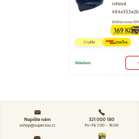
rohová
49,4x33,5x2
Běžná cena 199
169 Kč
family
ce
☀️Léto
značka
Skladem
Napište nám
321 000 180
eshop@superzoo.cz
Po–Pá 7:00 – 18:00