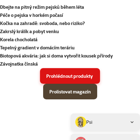
Dbejte na pitný režim pejsků během léta
Péče o pejska v horkém počasí
Kočka na zahradě: svoboda, nebo riziko?
Zakrslý králík a pobyt venku
Korela chocholatá
Tepelný gradient v domácím teráriu
Biotopová akvária: jak si doma vytvořit kousek přírody
Závojnatka čínská
Prohlédnout produkty
Prolistovat magazín
Parametrický filtr
Vybrané filtry
Produkty v akci Super zoo magazín léto 2026
Podkategorie
Psi