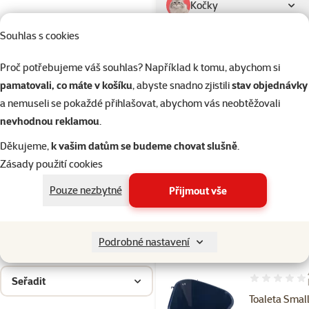
Kočky
Souhlas s cookies
Drobní savci
Proč potřebujeme váš souhlas? Například k tomu, abychom si
pamatovali, co máte v košíku
, abyste snadno zjistili
stav objednávky
Ptáci
a nemuseli se pokaždé přihlašovat, abychom vás neobtěžovali
nevhodnou reklamou
.
Akvaristika
Děkujeme,
k vašim datům se budeme chovat slušně
.
Zásady použití cookies
Teraristika
Pouze nezbytné
Přijmout vše
Kategorie
Drobní savci > Toalety a podestý
Filtrovat
1
Podrobné nastavení
Seřadit
Hodnocení 10
Toaleta Smal