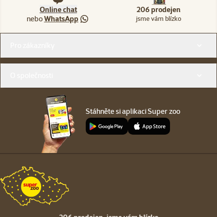
Online chat
206 prodejen
nebo
WhatsApp
jsme vám blízko
Menu v patičce
Pro zákazníky
O společnosti
Stáhněte si aplikaci Super zoo