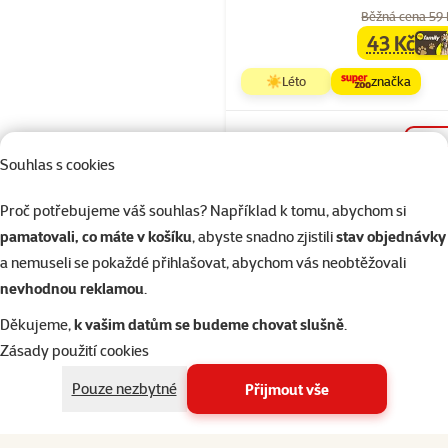
Běžná cena 59
43 Kč
family
ce
☀️Léto
značka
Skladem
Souhlas s cookies
Proč potřebujeme váš souhlas? Například k tomu, abychom si
Hodnocení 10
pamatovali, co máte v košíku
, abyste snadno zjistili
stav objednávky
Toaleta Smal
a nemuseli se pokaždé přihlašovat, abychom vás neobtěžovali
rohová
nevhodnou reklamou
.
49,4x33,5x2
Děkujeme,
k vašim datům se budeme chovat slušně
.
Běžná cena 199
Zásady použití cookies
169 Kč
family
ce
Pouze nezbytné
Přijmout vše
☀️Léto
značka