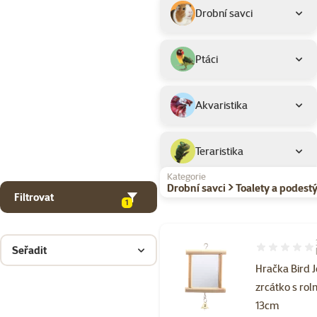
Drobní savci
Ptáci
Akvaristika
Teraristika
Kategorie
Drobní savci > Toalety a podestý
Filtrovat
1
Seřadit
Hodnocení 10
Hračka Bird 
zrcátko s rol
13cm