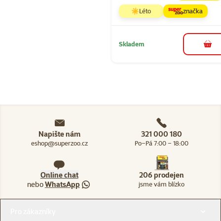
☀️Léto
značka
Skladem
do 
Napište nám
321 000 180
eshop@superzoo.cz
Po–Pá 7:00 – 18:00
Online chat
206 prodejen
nebo
WhatsApp
jsme vám blízko
Menu v patičce
Pro zákazníky