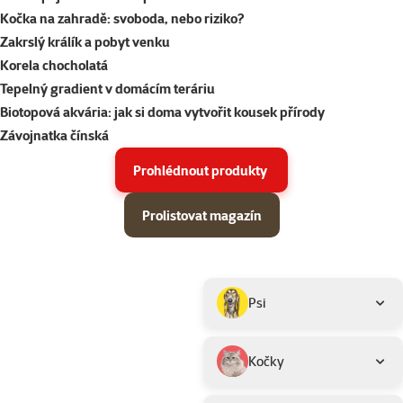
Kočka na zahradě: svoboda, nebo riziko?
Zakrslý králík a pobyt venku
Korela chocholatá
Tepelný gradient v domácím teráriu
Biotopová akvária: jak si doma vytvořit kousek přírody
Závojnatka čínská
Prohlédnout produkty
Prolistovat magazín
Parametrický filtr
Vybrané filtry
Produkty v akci Super zoo magazín léto 2026
Podkategorie
Psi
Kočky