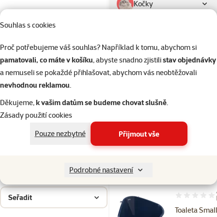
Kočky
Souhlas s cookies
Drobní savci
Proč potřebujeme váš souhlas? Například k tomu, abychom si
pamatovali, co máte v košíku
, abyste snadno zjistili
stav objednávky
Ptáci
a nemuseli se pokaždé přihlašovat, abychom vás neobtěžovali
nevhodnou reklamou
.
Akvaristika
Děkujeme,
k vašim datům se budeme chovat slušně
.
Zásady použití cookies
Teraristika
Pouze nezbytné
Přijmout vše
Kategorie
Drobní savci > Toalety a podestý
Filtrovat
1
Podrobné nastavení
Seřadit
Hodnocení 10
Toaleta Smal