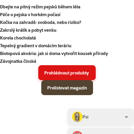
Dbejte na pitný režim pejsků během léta
Péče o pejska v horkém počasí
Kočka na zahradě: svoboda, nebo riziko?
Zakrslý králík a pobyt venku
Korela chocholatá
Tepelný gradient v domácím teráriu
Biotopová akvária: jak si doma vytvořit kousek přírody
Závojnatka čínská
Prohlédnout produkty
Prolistovat magazín
Parametrický filtr
Vybrané filtry
Produkty v akci Super zoo magazín léto 2026
Podkategorie
Psi