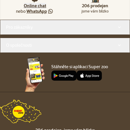
Online chat
206 prodejen
nebo
WhatsApp
jsme vám blízko
Menu v patičce
Pro zákazníky
O společnosti
Stáhněte si aplikaci Super zoo