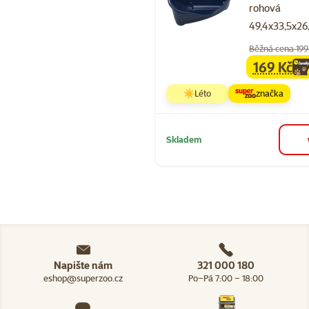
rohová
49,4x33,5x2
Běžná cena 199
169 Kč
family
ce
☀️Léto
značka
Skladem
Napište nám
321 000 180
eshop@superzoo.cz
Po–Pá 7:00 – 18:00