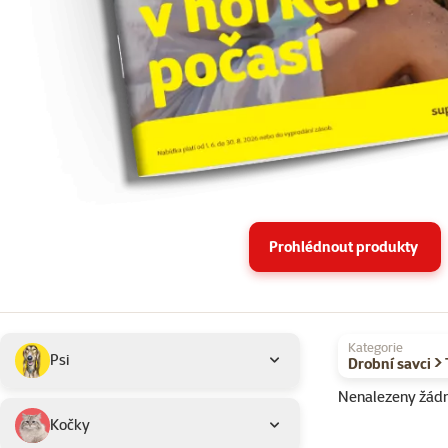
Prohlédnout produkty
Podkategorie
Vybrané filtry
Kategorie
Psi
Drobní savci > 
Nenalezeny žád
Produkty v akci 
Kočky