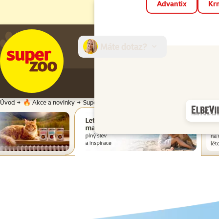
Advantix
Krm
Máte dotaz?
E-sh
Úvod
🔥 Akce a novinky
Super zoo magazín léto 2026