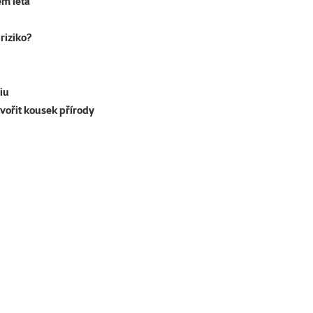
em léta
riziko?
iu
tvořit kousek přírody