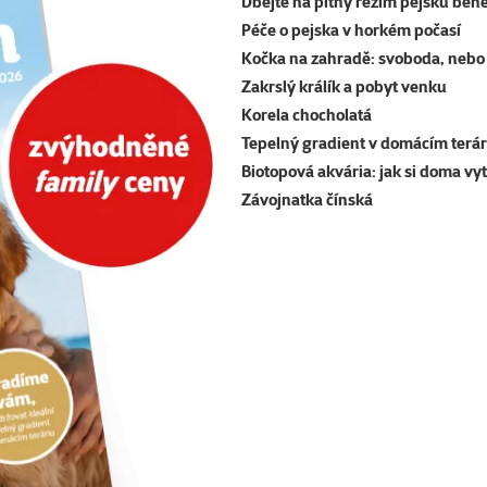
Dbejte na pitný režim pejsků běh
Péče o pejska v horkém počasí
Kočka na zahradě: svoboda, nebo 
Zakrslý králík a pobyt venku
Korela chocholatá
Tepelný gradient v domácím terár
Biotopová akvária: jak si doma vy
Závojnatka čínská