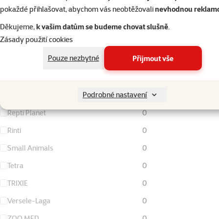
FURminator
0
pokaždé přihlašovat, abychom vás neobtěžovali
nevhodnou reklam
Living World
0
Děkujeme,
k vašim datům se budeme chovat slušně
.
Zásady použití cookies
Magic Cat
0
Pouze nezbytné
Přijmout vše
Nature Land
0
Ontario
0
Podrobné nastavení
Rataj
0
Repti Planet
0
Rinti
0
Small Animals
0
Tetra
0
TRIXIE
0
Versele-Laga
0
ZOO MED
0