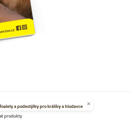
Toalety a podestýlky pro králíky a hlodavce
né produkty
Super zoo magazín léto 2026