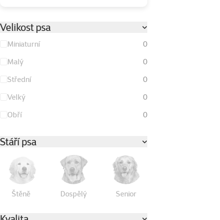
Velikost psa
Miniaturní
0
Malý
0
Střední
0
Velký
0
Obří
0
Stáří psa
Štěně
Dospělý
Senior
Kvalita