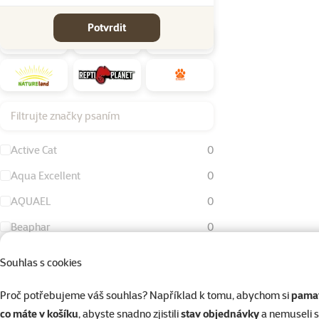
Značky
Potvrdit
Filtrujte značky psaním
Active Cat
0
Aqua Excellent
0
AQUAEL
0
Beaphar
0
Bird Jewel
0
Souhlas s cookies
Dog Fantasy
0
Proč potřebujeme váš souhlas? Například k tomu, abychom si
pamat
Eheim
0
co máte v košíku
, abyste snadno zjistili
stav objednávky
a nemuseli 