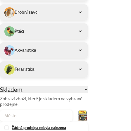
Drobní savci
Ptáci
Akvaristika
Teraristika
Skladem
Parametrický filtr
Zobrazí zboží, které je skladem na vybrané
prodejně.
Žádná prodejna nebyla nalezena