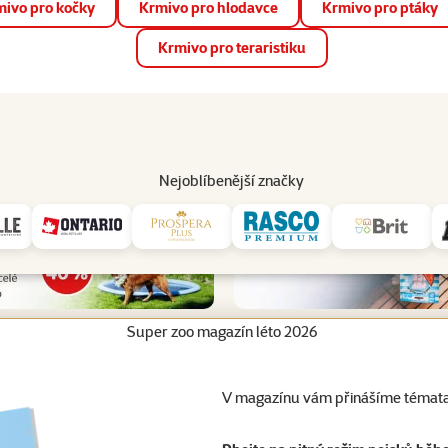
ivo pro kočky
Krmivo pro hlodavce
Krmivo pro ptáky
📱 Stáhněte si novou aplikaci Super zoo.
Více informací
Krmivo pro teraristiku
op
Akce a slevy
Prodejny
Služby
Poradna
Pomá
206
Nejoblíbenější značky
Super zoo magazín léto 2026
V magazínu vám přinášíme témata