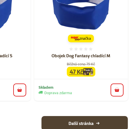
značka
ní 0%
Hodnocení 0%
adící S
Obojek Dog Fantasy chladící M
Běžná cena 79 Kč
47 Kč
a
family
cena
Skladem
do košíku
do koš
Doprava zdarma
Další stránka