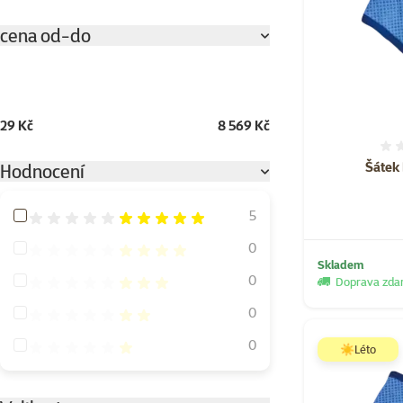
cena od-do
29 Kč
8 569 Kč
Šátek 
Hodnocení
Hodnocení 100%
5
Hodnocení 80%
0
Skladem
Hodnocení 60%
0
Doprava zd
Hodnocení 40%
0
Hodnocení 20%
0
☀️Léto