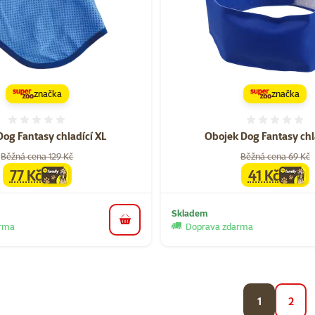
značka
značka
Hodnocení 0%
Hodnoce
Dog Fantasy chladící XL
Obojek Dog Fantasy chl
Běžná cena 129 Kč
Běžná cena 69 Kč
77 Kč
41 Kč
family
cena
family
cen
Skladem
do košíku
arma
Doprava zdarma
1
2