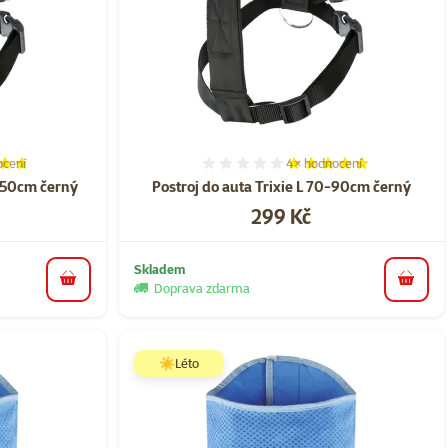
cení
4×
hodnocení
í 94%, počet hodnocení: 10
Hodnocení 100%, počet h
0-50cm černý
Postroj do auta Trixie L 70-90cm černý
Cena
299 Kč
Skladem
do košíku
do koš
Doprava zdarma
☀️Léto