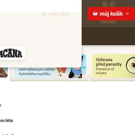
můj
účet
můj
košík
Hledej
háme
:
em léta