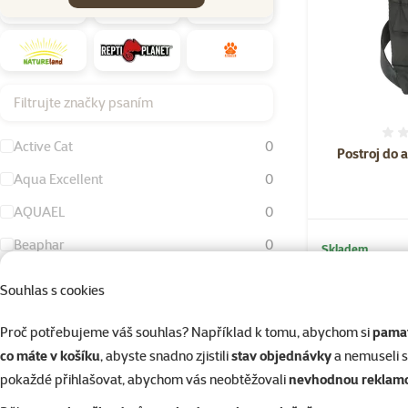
Filtrujte značky psaním
Active Cat
0
Postroj do 
Aqua Excellent
0
AQUAEL
0
Beaphar
0
Skladem
Doprava zd
Bird Jewel
0
Souhlas s cookies
Dog Fantasy
12
Proč potřebujeme váš souhlas? Například k tomu, abychom si
pamat
☀️Léto
Eheim
0
co máte v košíku
, abyste snadno zjistili
stav objednávky
a nemuseli 
FURminator
0
pokaždé přihlašovat, abychom vás neobtěžovali
nevhodnou reklam