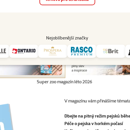
op
Akce a slevy
Prodejny
Služby
Poradna
Pomá
206
Nejoblíbenější značky
Super zoo magazín léto 2026
V magazínu vám přinášíme témata
Dbejte na pitný režim pejsků běh
Péče o pejska v horkém počasí