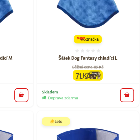
značka
ní 0%
Hodnocení 0%
dící M
Šátek Dog Fantasy chladící L
Běžná cena 119 Kč
71 Kč
a
family
cena
Skladem
do košíku
do koš
Doprava zdarma
☀️Léto