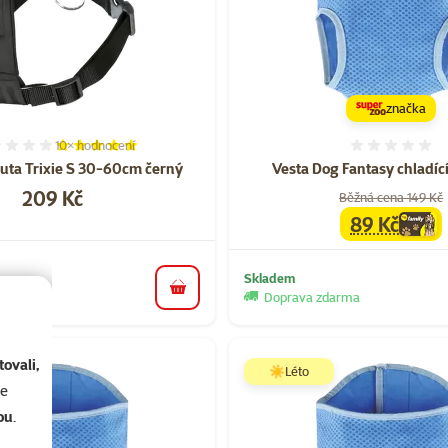
značka
10×
hodnocení
Hodnocení 96%, počet hodnocení: 10
Hodnoce
auta Trixie S 30-60cm černý
Vesta Dog Fantasy chladíc
Cena
209 Kč
Běžná cena 149 Kč
89 Kč
family
cen
Skladem
arma
do košíku
Doprava zdarma
ovali,
☀️Léto
se
ou
.