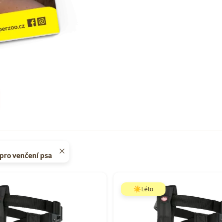
pro venčení psa
Super zoo magazín léto 2026
☀️Léto