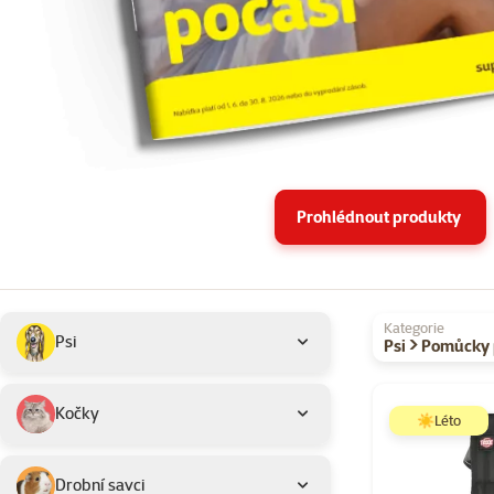
Prohlédnout produkty
Podkategorie
Vybrané filtry
Kategorie
Psi
Psi > Pomůcky 
Produkty v akci 
Kočky
☀️Léto
Drobní savci