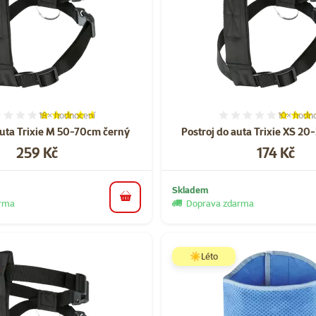
18×
hodnocení
10×
hodno
Hodnocení 91%, počet hodnocení: 18
Hodnocen
auta Trixie M 50-70cm černý
Postroj do auta Trixie XS 2
Cena
Cena
259 Kč
174 Kč
Skladem
do košíku
arma
Doprava zdarma
☀️Léto