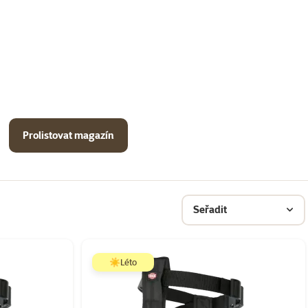
Prolistovat magazín
Seřadit
☀️Léto