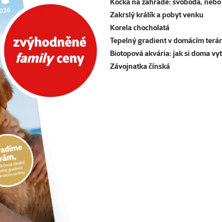
Kočka na zahradě: svoboda, nebo 
Zakrslý králík a pobyt venku
Korela chocholatá
Tepelný gradient v domácím terár
Biotopová akvária: jak si doma vy
Závojnatka čínská