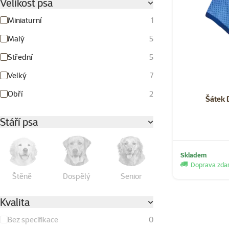
Velikost psa
Miniaturní
1
Malý
5
Střední
5
Velký
7
Obří
2
Šátek 
Stáří psa
Skladem
Doprava zd
Štěně
Dospělý
Senior
Kvalita
Bez specifikace
0