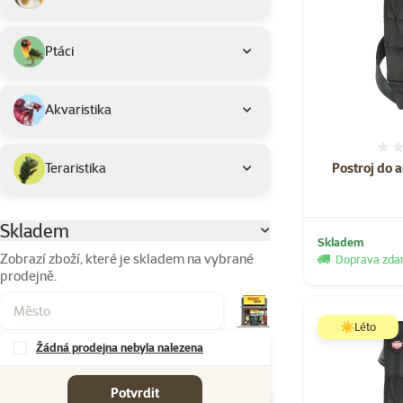
Ptáci
Akvaristika
Postroj do 
Teraristika
Skladem
Parametrický filtr
Skladem
Zobrazí zboží, které je skladem na vybrané
Doprava zd
prodejně.
☀️Léto
Žádná prodejna nebyla nalezena
Značky
Potvrdit