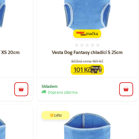
značka
ní 0%
Hodnocení 0%
í XS 20cm
Vesta Dog Fantasy chladící S 25cm
Běžná cena 169 Kč
101 Kč
a
family
cena
Skladem
do košíku
do koš
Doprava zdarma
☀️Léto