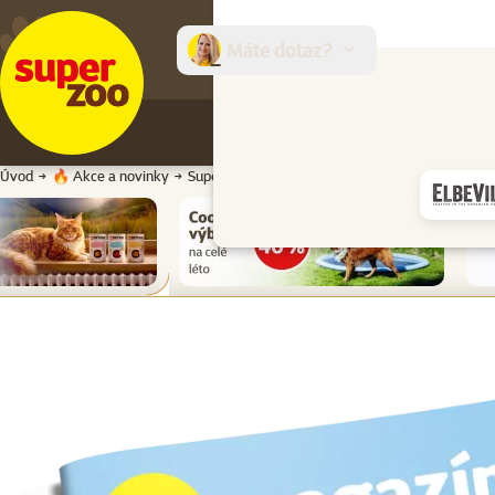
Máte dotaz?
E-sh
Úvod
🔥 Akce a novinky
Super zoo magazín léto 2026