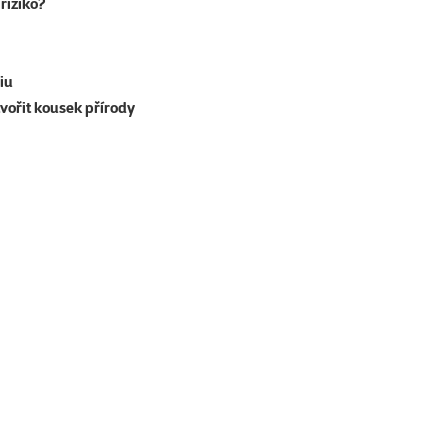
riziko?
iu
tvořit kousek přírody