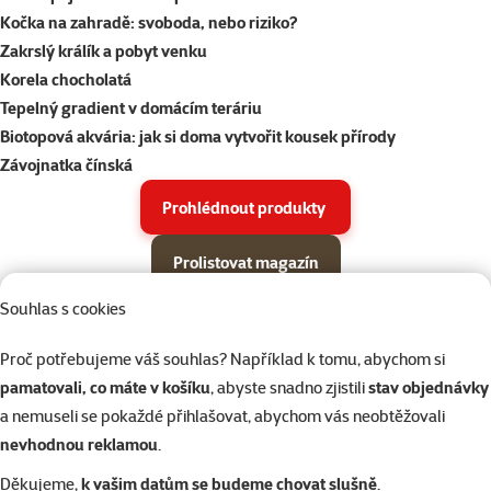
Kočka na zahradě: svoboda, nebo riziko?
Zakrslý králík a pobyt venku
Korela chocholatá
Tepelný gradient v domácím teráriu
Biotopová akvária: jak si doma vytvořit kousek přírody
Závojnatka čínská
Prohlédnout produkty
Prolistovat magazín
Souhlas s cookies
Parametrický filtr
Vybrané filtry
Produkty v akci Super zoo magazín léto 2026
Podkategorie
Proč potřebujeme váš souhlas? Například k tomu, abychom si
Psi
pamatovali, co máte v košíku
, abyste snadno zjistili
stav objednávky
a nemuseli se pokaždé přihlašovat, abychom vás neobtěžovali
Kočky
nevhodnou reklamou
.
Děkujeme,
k vašim datům se budeme chovat slušně
.