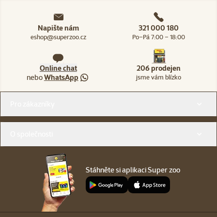
Napište nám
321 000 180
eshop@superzoo.cz
Po–Pá 7:00 – 18:00
Online chat
206 prodejen
nebo
WhatsApp
jsme vám blízko
Menu v patičce
Pro zákazníky
O společnosti
Stáhněte si aplikaci Super zoo