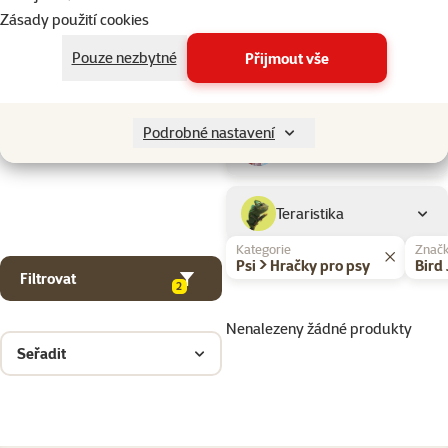
Drobní savci
Zásady použití cookies
Pouze nezbytné
Přijmout vše
Ptáci
Podrobné nastavení
Akvaristika
Teraristika
Kategorie
Znač
Psi > Hračky pro psy
Bird
Filtrovat
2
Nenalezeny žádné produkty
Seřadit