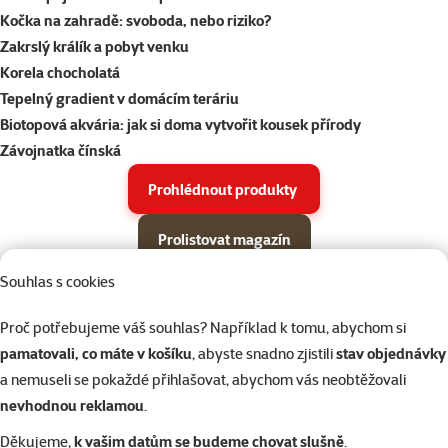
Kočka na zahradě: svoboda, nebo riziko?
Zakrslý králík a pobyt venku
Korela chocholatá
Tepelný gradient v domácím teráriu
Biotopová akvária: jak si doma vytvořit kousek přírody
Závojnatka čínská
Prohlédnout produkty
Prolistovat magazín
Souhlas s cookies
Parametrický filtr
Vybrané filtry
Produkty v akci Super zoo magazín léto 2026
Podkategorie
Proč potřebujeme váš souhlas? Například k tomu, abychom si
Psi
pamatovali, co máte v košíku
, abyste snadno zjistili
stav objednávky
a nemuseli se pokaždé přihlašovat, abychom vás neobtěžovali
Kočky
nevhodnou reklamou
.
Děkujeme,
k vašim datům se budeme chovat slušně
.