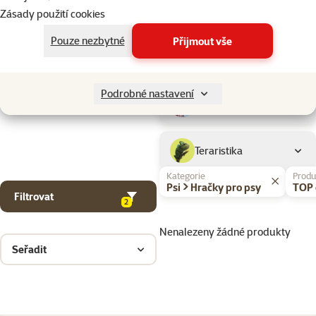
Drobní savci
Zásady použití cookies
Pouze nezbytné
Přijmout vše
Ptáci
Podrobné nastavení
Akvaristika
Teraristika
Kategorie
Produ
Psi > Hračky pro psy
TOP 
Filtrovat
2
Nenalezeny žádné produkty
Seřadit