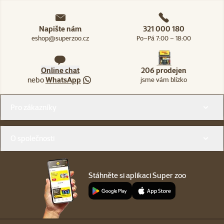
Napište nám
321 000 180
eshop@superzoo.cz
Po–Pá 7:00 – 18:00
Online chat
206 prodejen
nebo
WhatsApp
jsme vám blízko
Menu v patičce
Pro zákazníky
O společnosti
Stáhněte si aplikaci Super zoo