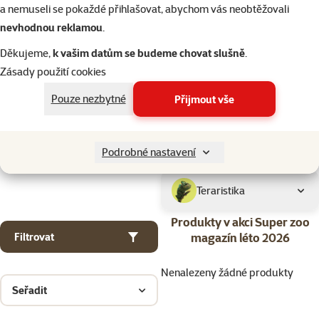
Kočky
a nemuseli se pokaždé přihlašovat, abychom vás neobtěžovali
nevhodnou reklamou
.
Drobní savci
Děkujeme,
k vašim datům se budeme chovat slušně
.
Zásady použití cookies
Ptáci
Pouze nezbytné
Přijmout vše
Akvaristika
Podrobné nastavení
Teraristika
Produkty v akci Super zoo
magazín léto 2026
Filtrovat
Nenalezeny žádné produkty
Seřadit