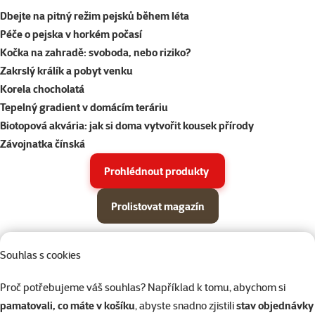
Dbejte na pitný režim pejsků během léta
Péče o pejska v horkém počasí
Kočka na zahradě: svoboda, nebo riziko?
Zakrslý králík a pobyt venku
Korela chocholatá
Tepelný gradient v domácím teráriu
Biotopová akvária: jak si doma vytvořit kousek přírody
Závojnatka čínská
Prohlédnout produkty
Prolistovat magazín
Parametrický filtr
Vybrané filtry
Produkty v akci Super zoo magazín léto 2026
Souhlas s cookies
Podkategorie
Psi
Proč potřebujeme váš souhlas? Například k tomu, abychom si
pamatovali, co máte v košíku
, abyste snadno zjistili
stav objednávky