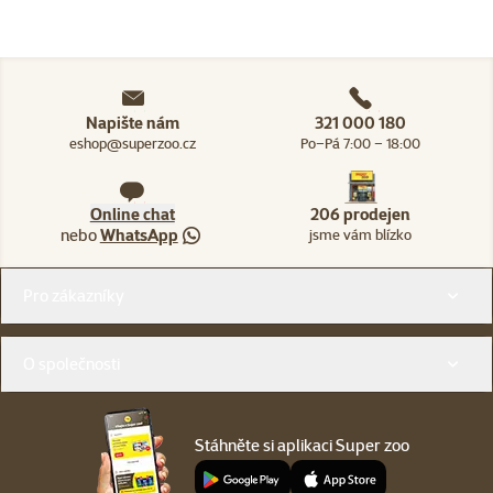
Napište nám
321 000 180
eshop@superzoo.cz
Po–Pá 7:00 – 18:00
Online chat
206 prodejen
nebo
WhatsApp
jsme vám blízko
Menu v patičce
Pro zákazníky
O společnosti
Stáhněte si aplikaci Super zoo