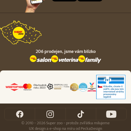
206 prodejen,
jsme vám blízko
© 2010 - 2026 Super zoo - protože zvířátka milujeme
UX design
a
e-shop na míru
od
PeckaDesign