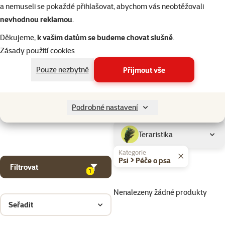
Kočky
a nemuseli se pokaždé přihlašovat, abychom vás neobtěžovali
nevhodnou reklamou
.
Drobní savci
Děkujeme,
k vašim datům se budeme chovat slušně
.
Zásady použití cookies
Ptáci
Pouze nezbytné
Přijmout vše
Akvaristika
Podrobné nastavení
Teraristika
Kategorie
Psi > Péče o psa
Filtrovat
1
Nenalezeny žádné produkty
Seřadit