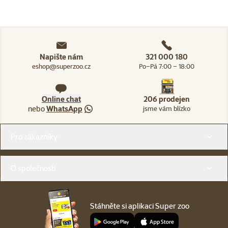
Napište nám
321 000 180
eshop@superzoo.cz
Po–Pá 7:00 – 18:00
Online chat
206 prodejen
nebo
WhatsApp
jsme vám blízko
Menu v patičce
Pro zákazníky
O společnosti
Stáhněte si aplikaci Super zoo