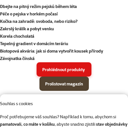
Dbejte na pitný režim pejsků během léta
Péče o pejska v horkém počasí
Kočka na zahradě: svoboda, nebo riziko?
Zakrslý králík a pobyt venku
Korela chocholatá
Tepelný gradient v domácím teráriu
Biotopová akvária: jak si doma vytvořit kousek přírody
Závojnatka čínská
Prohlédnout produkty
Prolistovat magazín
Parametrický filtr
Vybrané filtry
Produkty v akci Super zoo magazín léto 2026
Souhlas s cookies
Podkategorie
Psi
Proč potřebujeme váš souhlas? Například k tomu, abychom si
pamatovali, co máte v košíku
, abyste snadno zjistili
stav objednávky