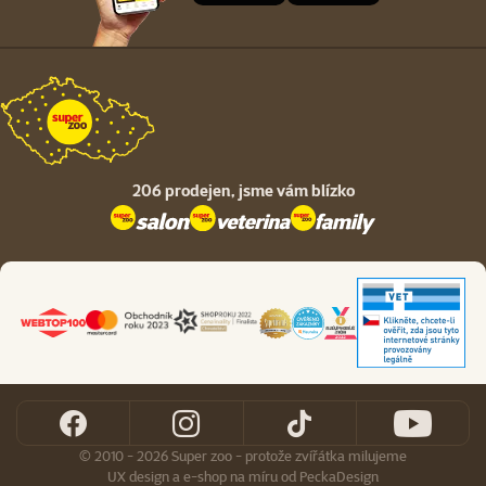
206 prodejen,
jsme vám blízko
© 2010 - 2026 Super zoo - protože zvířátka milujeme
UX design
a
e-shop na míru
od
PeckaDesign