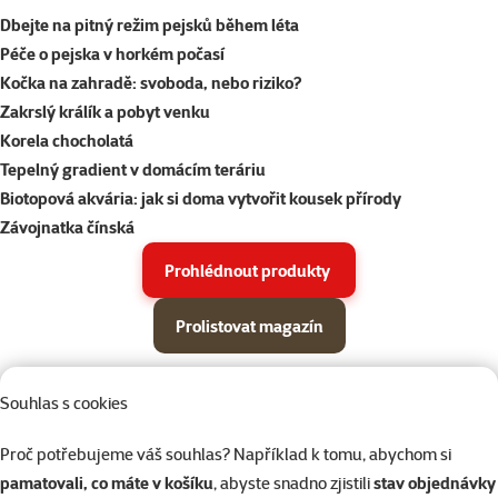
Dbejte na pitný režim pejsků během léta
Péče o pejska v horkém počasí
Kočka na zahradě: svoboda, nebo riziko?
Zakrslý králík a pobyt venku
Korela chocholatá
Tepelný gradient v domácím teráriu
Biotopová akvária: jak si doma vytvořit kousek přírody
Závojnatka čínská
Prohlédnout produkty
Prolistovat magazín
Parametrický filtr
Vybrané filtry
Produkty v akci Super zoo magazín léto 2026
Souhlas s cookies
Podkategorie
Psi
Proč potřebujeme váš souhlas? Například k tomu, abychom si
pamatovali, co máte v košíku
, abyste snadno zjistili
stav objednávky