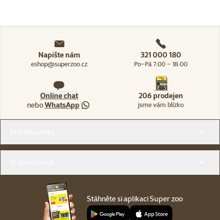
Napište nám
321 000 180
eshop@superzoo.cz
Po–Pá 7:00 – 18:00
Online chat
206 prodejen
nebo
WhatsApp
jsme vám blízko
Menu v patičce
Pro zákazníky
O společnosti
Stáhněte si aplikaci Super zoo