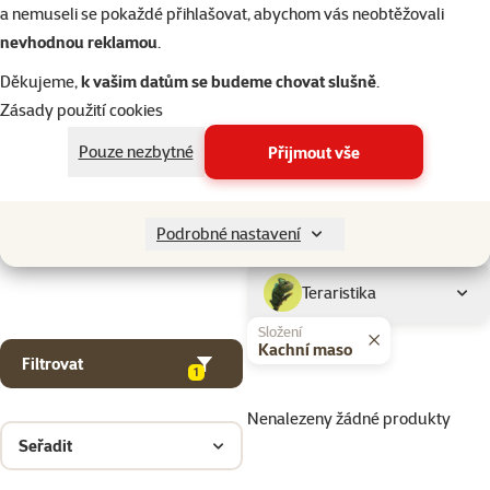
Kočky
a nemuseli se pokaždé přihlašovat, abychom vás neobtěžovali
nevhodnou reklamou
.
Drobní savci
Děkujeme,
k vašim datům se budeme chovat slušně
.
Zásady použití cookies
Ptáci
Pouze nezbytné
Přijmout vše
Akvaristika
Podrobné nastavení
Teraristika
Složení
Kachní maso
Filtrovat
1
Nenalezeny žádné produkty
Seřadit