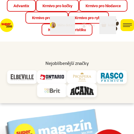
Advantix
Krmivo pro kočky
Krmivo pro hlodavce
Zav
📱 Stáhněte si novou aplikaci Super zoo.
Více informací
Krmivo pro ptáky
Krmivo pro ryby
můj
můj
Máte dotaz?
košík
účet
men
Krmivo pro teraristiku
Hled
🔥 Akce a novinky
Nejoblíbenější značky
Super zoo magazín léto 2026