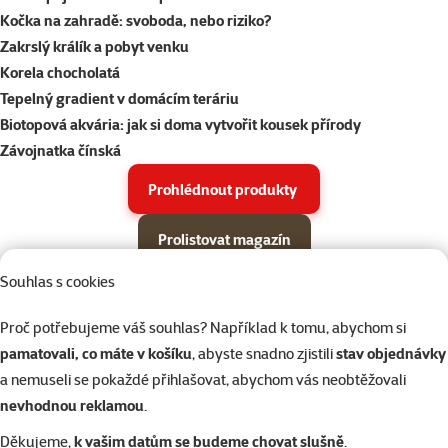
Kočka na zahradě: svoboda, nebo riziko?
Zakrslý králík a pobyt venku
Korela chocholatá
Tepelný gradient v domácím teráriu
Biotopová akvária: jak si doma vytvořit kousek přírody
Závojnatka čínská
Prohlédnout produkty
Prolistovat magazín
Souhlas s cookies
Parametrický filtr
Vybrané filtry
Produkty v akci Super zoo magazín léto 2026
Podkategorie
Proč potřebujeme váš souhlas? Například k tomu, abychom si
Psi
pamatovali, co máte v košíku
, abyste snadno zjistili
stav objednávky
a nemuseli se pokaždé přihlašovat, abychom vás neobtěžovali
Kočky
nevhodnou reklamou
.
Děkujeme,
k vašim datům se budeme chovat slušně
.