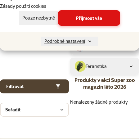
Drobní savci
Zásady použití cookies
Pouze nezbytné
Přijmout vše
Ptáci
Podrobné nastavení
Akvaristika
Teraristika
Produkty v akci Super zoo
magazín léto 2026
Filtrovat
Nenalezeny žádné produkty
Seřadit