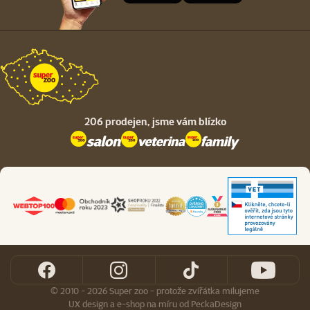
206 prodejen,
jsme vám blízko
© 2010 - 2026 Super zoo - protože zvířátka milujeme
UX design
a
e-shop na míru
od
PeckaDesign