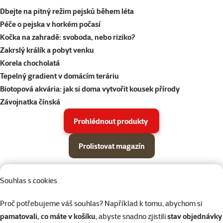
Dbejte na pitný režim pejsků během léta
Péče o pejska v horkém počasí
Kočka na zahradě: svoboda, nebo riziko?
Zakrslý králík a pobyt venku
Korela chocholatá
Tepelný gradient v domácím teráriu
Biotopová akvária: jak si doma vytvořit kousek přírody
Závojnatka čínská
Prohlédnout produkty
Prolistovat magazín
Parametrický filtr
Vybrané filtry
Produkty v akci Super zoo magazín léto 2026
Souhlas s cookies
Podkategorie
Psi
Proč potřebujeme váš souhlas? Například k tomu, abychom si
pamatovali, co máte v košíku
, abyste snadno zjistili
stav objednávky