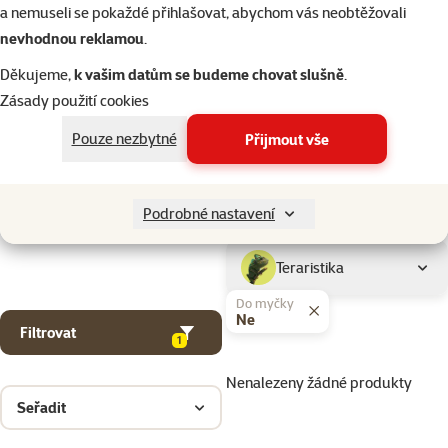
Kočky
a nemuseli se pokaždé přihlašovat, abychom vás neobtěžovali
nevhodnou reklamou
.
Drobní savci
Děkujeme,
k vašim datům se budeme chovat slušně
.
Zásady použití cookies
Ptáci
Pouze nezbytné
Přijmout vše
Akvaristika
Podrobné nastavení
Teraristika
Do myčky
Ne
Filtrovat
1
Nenalezeny žádné produkty
Seřadit