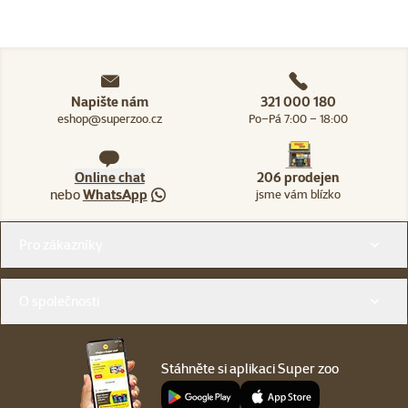
Napište nám
321 000 180
eshop@superzoo.cz
Po–Pá 7:00 – 18:00
Online chat
206 prodejen
nebo
WhatsApp
jsme vám blízko
Menu v patičce
Pro zákazníky
O společnosti
Stáhněte si aplikaci Super zoo