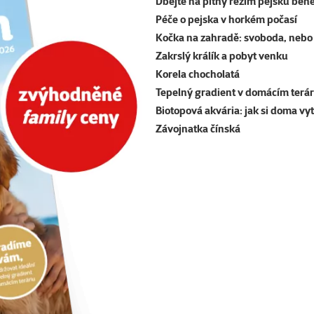
Dbejte na pitný režim pejsků běh
Péče o pejska v horkém počasí
Kočka na zahradě: svoboda, nebo 
Zakrslý králík a pobyt venku
Korela chocholatá
Tepelný gradient v domácím terár
Biotopová akvária: jak si doma vy
Závojnatka čínská