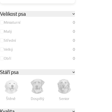
Velikost psa
Miniaturní
0
Malý
0
Střední
0
Velký
0
Obří
0
Stáří psa
Štěně
Dospělý
Senior
Kvalita