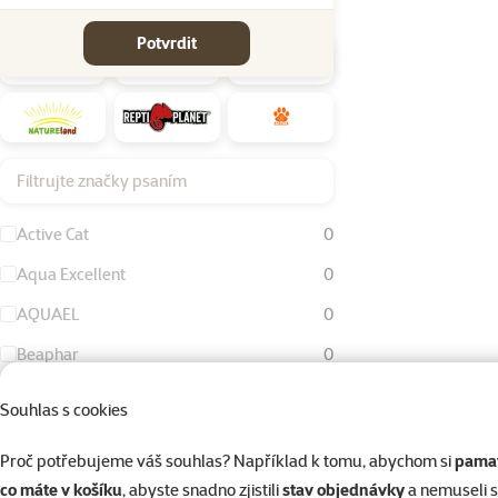
Značky
Potvrdit
Filtrujte značky psaním
Active Cat
0
Aqua Excellent
0
AQUAEL
0
Beaphar
0
Bird Jewel
0
Souhlas s cookies
Dog Fantasy
0
Proč potřebujeme váš souhlas? Například k tomu, abychom si
pamat
Eheim
0
co máte v košíku
, abyste snadno zjistili
stav objednávky
a nemuseli 