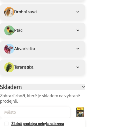
Drobní savci
Ptáci
Akvaristika
Teraristika
Skladem
Parametrický filtr
Zobrazí zboží, které je skladem na vybrané
prodejně.
Žádná prodejna nebyla nalezena