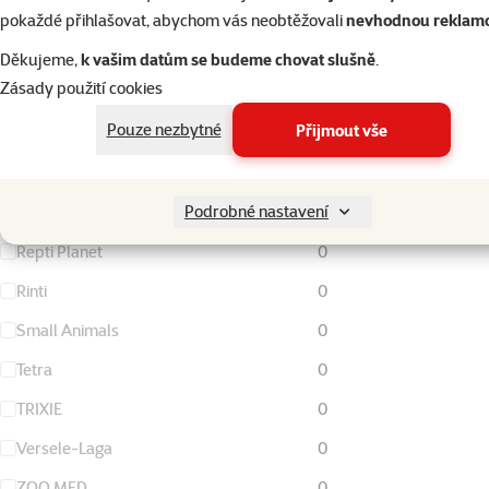
FURminator
0
pokaždé přihlašovat, abychom vás neobtěžovali
nevhodnou reklam
Living World
0
Děkujeme,
k vašim datům se budeme chovat slušně
.
Zásady použití cookies
Magic Cat
0
Pouze nezbytné
Přijmout vše
Nature Land
0
Ontario
0
Podrobné nastavení
Rataj
0
Repti Planet
0
Rinti
0
Small Animals
0
Tetra
0
TRIXIE
0
Versele-Laga
0
ZOO MED
0