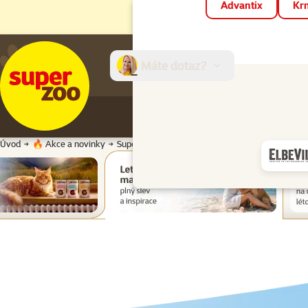
Advantix
Krm
Máte dotaz?
E-sh
Úvod
🔥 Akce a novinky
Super zoo magazín léto 2026