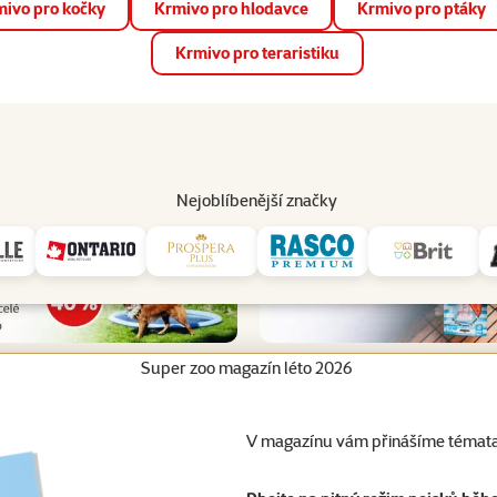
ivo pro kočky
Krmivo pro hlodavce
Krmivo pro ptáky
📱 Stáhněte si novou aplikaci Super zoo.
Více informací
Krmivo pro teraristiku
op
Akce a slevy
Prodejny
Služby
Poradna
Pomá
206
Nejoblíbenější značky
Super zoo magazín léto 2026
V magazínu vám přinášíme témata