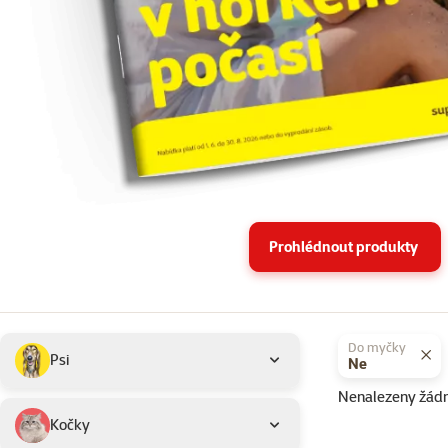
Prohlédnout produkty
Podkategorie
Vybrané filtry
Do myčky
Psi
Ne
Nenalezeny žád
Produkty v akci 
Kočky