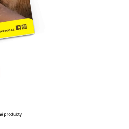
né produkty
Super zoo magazín léto 2026