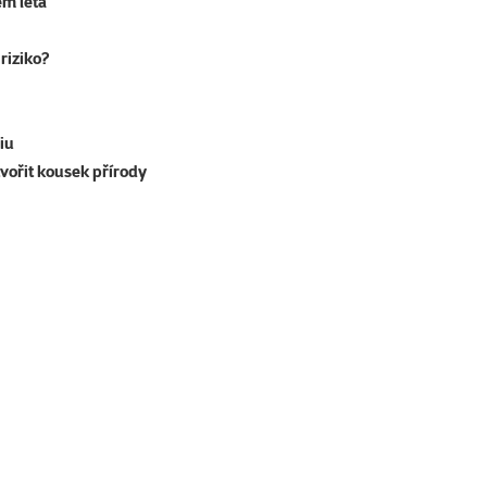
em léta
riziko?
iu
tvořit kousek přírody