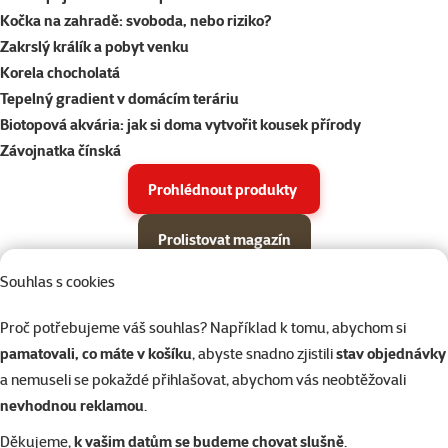
Kočka na zahradě: svoboda, nebo riziko?
Zakrslý králík a pobyt venku
Korela chocholatá
Tepelný gradient v domácím teráriu
Biotopová akvária: jak si doma vytvořit kousek přírody
Závojnatka čínská
Prohlédnout produkty
Prolistovat magazín
Souhlas s cookies
Parametrický filtr
Vybrané filtry
Produkty v akci Super zoo magazín léto 2026
Podkategorie
Proč potřebujeme váš souhlas? Například k tomu, abychom si
Psi
pamatovali, co máte v košíku
, abyste snadno zjistili
stav objednávky
a nemuseli se pokaždé přihlašovat, abychom vás neobtěžovali
Kočky
nevhodnou reklamou
.
Děkujeme,
k vašim datům se budeme chovat slušně
.