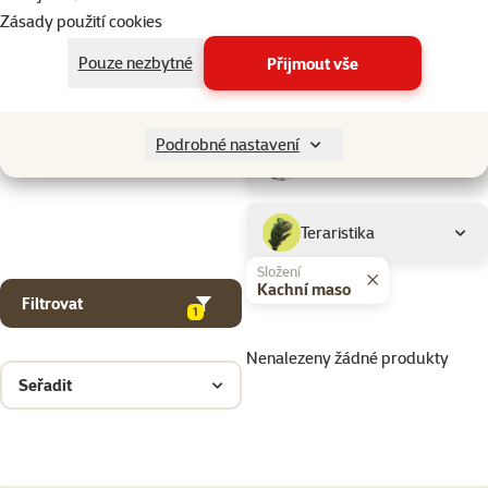
Drobní savci
Zásady použití cookies
Pouze nezbytné
Přijmout vše
Ptáci
Podrobné nastavení
Akvaristika
Teraristika
Složení
Kachní maso
Filtrovat
1
Nenalezeny žádné produkty
Seřadit