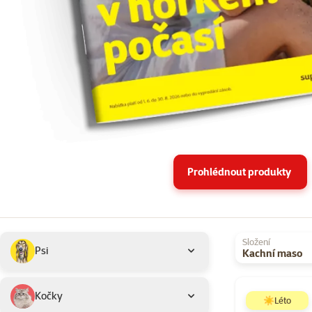
Prohlédnout produkty
Podkategorie
Vybrané filtry
Složení
Psi
Kachní maso
Produkty v akci 
Kočky
☀️Léto