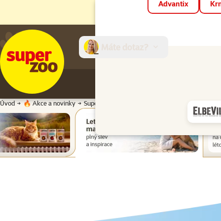
Advantix
Krm
Máte dotaz?
E-sh
Úvod
🔥 Akce a novinky
Super zoo magazín léto 2026