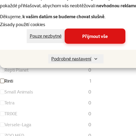
FURminator
0
pokaždé přihlašovat, abychom vás neobtěžovali
nevhodnou reklam
Living World
0
Děkujeme,
k vašim datům se budeme chovat slušně
.
Zásady použití cookies
Magic Cat
0
Pouze nezbytné
Přijmout vše
Nature Land
0
Ontario
0
Podrobné nastavení
Rataj
0
Repti Planet
0
Rinti
1
Small Animals
0
Tetra
0
TRIXIE
0
Versele-Laga
0
ZOO MED
0