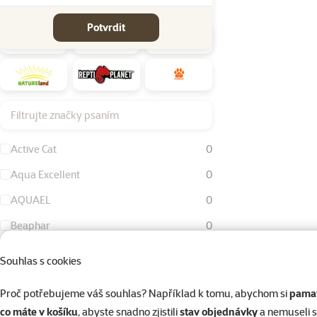
Značky
Potvrdit
Filtrujte značky psaním
Active Cat
0
Aqua Excellent
0
AQUAEL
0
Beaphar
0
Bird Jewel
0
Souhlas s cookies
Dog Fantasy
0
Proč potřebujeme váš souhlas? Například k tomu, abychom si
pamat
Eheim
0
co máte v košíku
, abyste snadno zjistili
stav objednávky
a nemuseli 