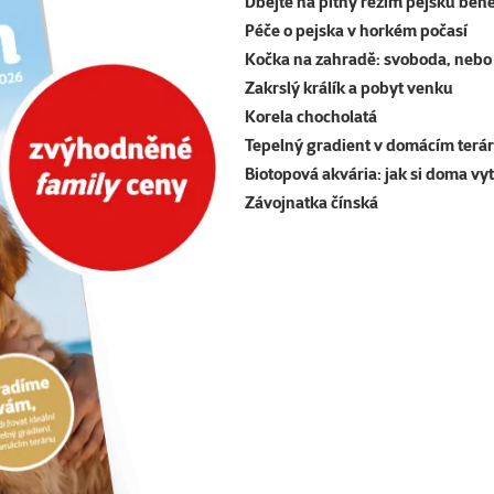
Dbejte na pitný režim pejsků běh
Péče o pejska v horkém počasí
Kočka na zahradě: svoboda, nebo 
Zakrslý králík a pobyt venku
Korela chocholatá
Tepelný gradient v domácím terár
Biotopová akvária: jak si doma vy
Závojnatka čínská