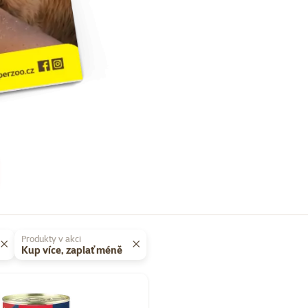
Produkty v akci
Kup více, zaplať méně
Super zoo magazín léto 2026