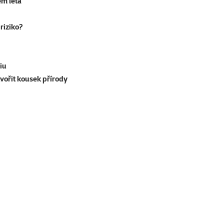
em léta
riziko?
iu
tvořit kousek přírody