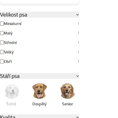
Velikost psa
Miniaturní
1
Malý
1
Střední
1
Velký
1
Obří
1
Stáří psa
Štěně
Dospělý
Senior
Kvalita