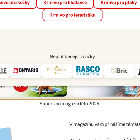
ivo pro kočky
Krmivo pro hlodavce
Krmivo pro ptáky
📱 Stáhněte si novou aplikaci Super zoo.
Více informací
Krmivo pro teraristiku
op
Akce a slevy
Prodejny
Služby
Poradna
Pomá
206
Nejoblíbenější značky
Super zoo magazín léto 2026
V magazínu vám přinášíme témata