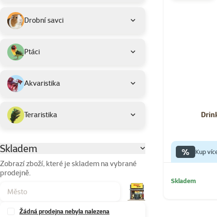
Drobní savci
Ptáci
Akvaristika
Drin
Teraristika
Skladem
Parametrický filtr
%
Kup víc
Zobrazí zboží, které je skladem na vybrané
prodejně.
Skladem
Žádná prodejna nebyla nalezena