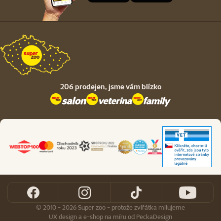
206 prodejen,
jsme vám blízko
© 2010 - 2026 Super zoo - protože zvířátka milujeme
UX design
a
e-shop na míru
od
PeckaDesign