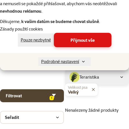
Kočky
a nemuseli se pokaždé přihlašovat, abychom vás neobtěžovali
nevhodnou reklamou
.
Drobní savci
Děkujeme,
k vašim datům se budeme chovat slušně
.
Zásady použití cookies
Ptáci
Pouze nezbytné
Přijmout vše
Akvaristika
Podrobné nastavení
Teraristika
Velikost psa
Velký
Filtrovat
1
Nenalezeny žádné produkty
Seřadit