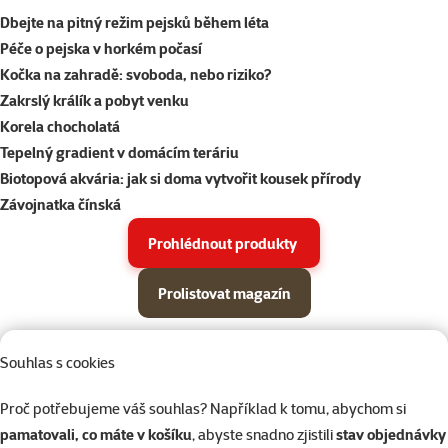
Dbejte na pitný režim pejsků během léta
Péče o pejska v horkém počasí
Kočka na zahradě: svoboda, nebo riziko?
Zakrslý králík a pobyt venku
Korela chocholatá
Tepelný gradient v domácím teráriu
Biotopová akvária: jak si doma vytvořit kousek přírody
Závojnatka čínská
Prohlédnout produkty
Prolistovat magazín
Parametrický filtr
Vybrané filtry
Produkty v akci Super zoo magazín léto 2026
Souhlas s cookies
Podkategorie
Psi
Proč potřebujeme váš souhlas? Například k tomu, abychom si
pamatovali, co máte v košíku
, abyste snadno zjistili
stav objednávky