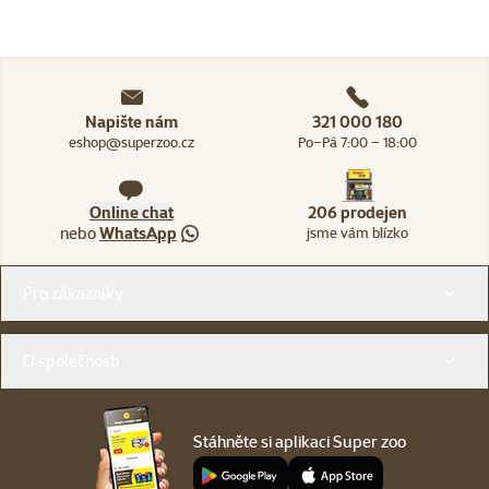
Napište nám
321 000 180
eshop@superzoo.cz
Po–Pá 7:00 – 18:00
Online chat
206 prodejen
nebo
WhatsApp
jsme vám blízko
Menu v patičce
Pro zákazníky
O společnosti
Stáhněte si aplikaci Super zoo