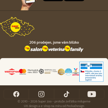
206 prodejen,
jsme vám blízko
© 2010 - 2026 Super zoo - protože zvířátka milujeme
UX design
a
e-shop na míru
od
PeckaDesign