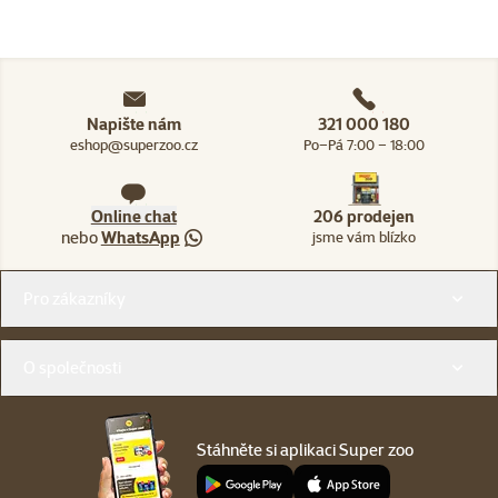
Napište nám
321 000 180
eshop@superzoo.cz
Po–Pá 7:00 – 18:00
Online chat
206 prodejen
nebo
WhatsApp
jsme vám blízko
Menu v patičce
Pro zákazníky
O společnosti
Stáhněte si aplikaci Super zoo