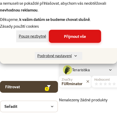
Kočky
a nemuseli se pokaždé přihlašovat, abychom vás neobtěžovali
nevhodnou reklamou
.
Drobní savci
Děkujeme,
k vašim datům se budeme chovat slušně
.
Zásady použití cookies
Ptáci
Pouze nezbytné
Přijmout vše
Akvaristika
Podrobné nastavení
Teraristika
Značky
Hodnocení
FURminator
Filtrovat
1
Nenalezeny žádné produkty
Seřadit