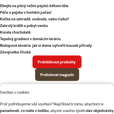
Dbejte na pitný režim pejsků během léta
Péče o pejska v horkém počasí
Kočka na zahradě: svoboda, nebo riziko?
Zakrslý králík a pobyt venku
Korela chocholatá
Tepelný gradient v domácím teráriu
Biotopová akvária: jak si doma vytvořit kousek přírody
Závojnatka čínská
Prohlédnout produkty
Prolistovat magazín
Parametrický filtr
Vybrané filtry
Produkty v akci Super zoo magazín léto 2026
Souhlas s cookies
Podkategorie
Psi
Proč potřebujeme váš souhlas? Například k tomu, abychom si
pamatovali, co máte v košíku
, abyste snadno zjistili
stav objednávky