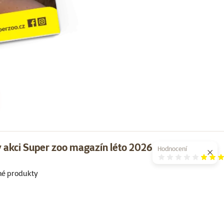
 akci Super zoo magazín léto 2026
Hodnocení
Hodno
né produkty
Super zoo magazín léto 2026