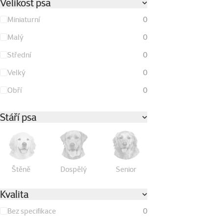
Velikost psa
Miniaturní
0
Malý
0
Střední
0
Velký
0
Obří
0
Stáří psa
Štěně
Dospělý
Senior
Kvalita
Bez specifikace
0