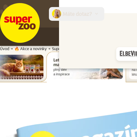
Máte dotaz?
E-sh
Úvod
🔥 Akce a novinky
Super zoo magazín léto 2026