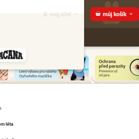
můj
účet
můj
košík
Hledej
háme
:
em léta