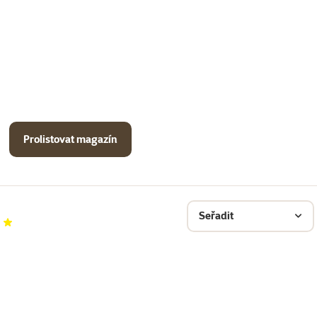
Prolistovat magazín
Seřadit
cení 80%