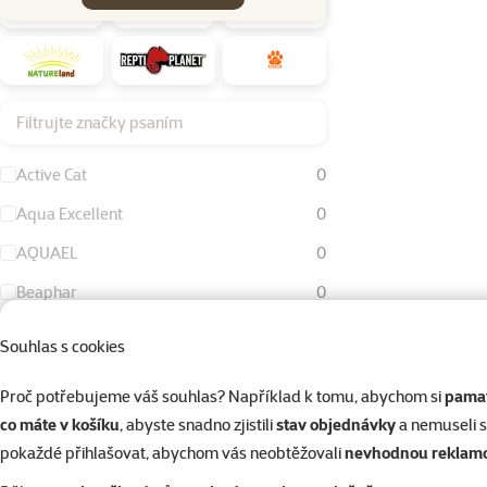
Filtrujte značky psaním
Active Cat
0
Aqua Excellent
0
AQUAEL
0
Beaphar
0
Bird Jewel
0
Souhlas s cookies
Dog Fantasy
0
Proč potřebujeme váš souhlas? Například k tomu, abychom si
pamat
Eheim
0
co máte v košíku
, abyste snadno zjistili
stav objednávky
a nemuseli 
FURminator
0
pokaždé přihlašovat, abychom vás neobtěžovali
nevhodnou reklam