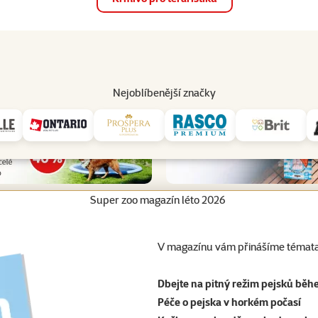
op
Akce a slevy
Prodejny
Služby
Poradna
Pomá
206
Nejoblíbenější značky
Super zoo magazín léto 2026
V magazínu vám přinášíme témata
Dbejte na pitný režim pejsků běh
Péče o pejska v horkém počasí