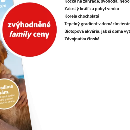
Kočka na zahradě: svoboda, nebo 
Zakrslý králík a pobyt venku
Korela chocholatá
Tepelný gradient v domácím terár
Biotopová akvária: jak si doma vy
Závojnatka čínská