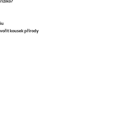
riziko?
iu
tvořit kousek přírody