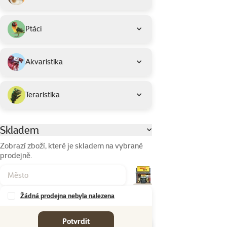
Ptáci
Akvaristika
Teraristika
Skladem
Parametrický filtr
Zobrazí zboží, které je skladem na vybrané
prodejně.
Žádná prodejna nebyla nalezena
Značky
Potvrdit