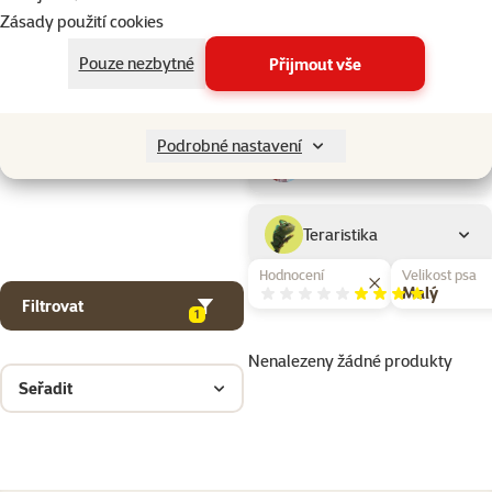
Drobní savci
Zásady použití cookies
Pouze nezbytné
Přijmout vše
Ptáci
Podrobné nastavení
Akvaristika
Teraristika
Hodnocení
Velikost psa
Hodnocení 80%
Malý
Filtrovat
1
Nenalezeny žádné produkty
Seřadit