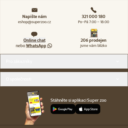
Napište nám
321 000 180
eshop@superzoo.cz
Po–Pá 7:00 – 18:00
Online chat
206 prodejen
nebo
WhatsApp
jsme vám blízko
Menu v patičce
Pro zákazníky
O společnosti
Stáhněte si aplikaci Super zoo