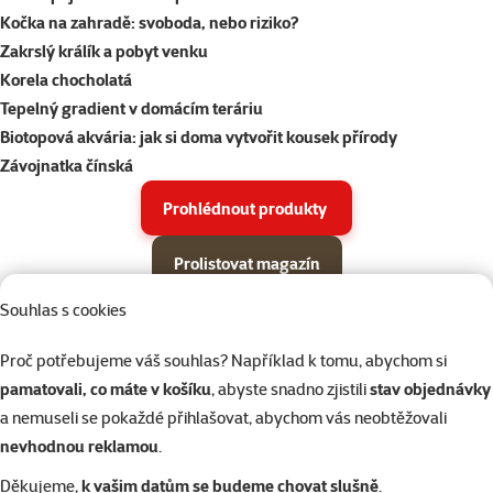
Kočka na zahradě: svoboda, nebo riziko?
Zakrslý králík a pobyt venku
Korela chocholatá
Tepelný gradient v domácím teráriu
Biotopová akvária: jak si doma vytvořit kousek přírody
Závojnatka čínská
Prohlédnout produkty
Prolistovat magazín
Souhlas s cookies
Parametrický filtr
Vybrané filtry
Produkty v akci Super zoo magazín léto 2026
Podkategorie
Proč potřebujeme váš souhlas? Například k tomu, abychom si
Psi
pamatovali, co máte v košíku
, abyste snadno zjistili
stav objednávky
a nemuseli se pokaždé přihlašovat, abychom vás neobtěžovali
Kočky
nevhodnou reklamou
.
Děkujeme,
k vašim datům se budeme chovat slušně
.