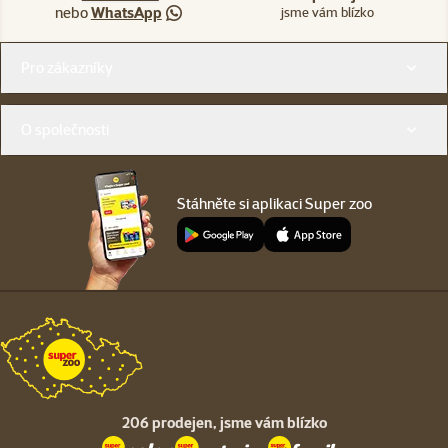
nebo
WhatsApp
jsme vám blízko
Menu v patičce
Pro zákazníky
O společnosti
Stáhněte si aplikaci Super zoo
206 prodejen,
jsme vám blízko