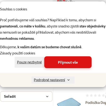
Kočky
Souhlas s cookies
Drobní savci
Proč potřebujeme váš souhlas? Například k tomu, abychom si
pamatovali, co máte v košíku
, abyste snadno zjistili
stav objednávky
a nemuseli se pokaždé přihlašovat, abychom vás neobtěžovali
Ptáci
nevhodnou reklamou
.
Děkujeme,
k vašim datům se budeme chovat slušně
.
Akvaristika
Zásady použití cookies
Pouze nezbytné
Přijmout vše
Teraristika
Hodnocení
Velikost psa
Hodnocení 80%
Střední
Filtrovat
Podrobné nastavení
1
Seřadit
Hodnocení 80
Podložka Do