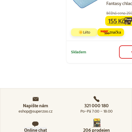
Fantasy chlad
Běžná cena 25
155 Kč
family
ce
☀️Léto
značka
Skladem
Napište nám
321 000 180
eshop@superzoo.cz
Po–Pá 7:00 – 18:00
Online chat
206 prodejen