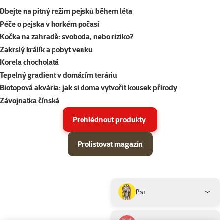
Dbejte na pitný režim pejsků během léta
Péče o pejska v horkém počasí
Kočka na zahradě: svoboda, nebo riziko?
Zakrslý králík a pobyt venku
Korela chocholatá
Tepelný gradient v domácím teráriu
Biotopová akvária: jak si doma vytvořit kousek přírody
Závojnatka čínská
Prohlédnout produkty
Prolistovat magazín
Parametrický filtr
Vybrané filtry
Produkty v akci Super zoo magazín léto 2026
Podkategorie
Psi