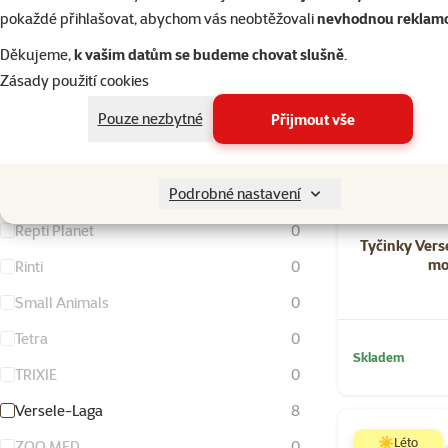
FURminator
0
pokaždé přihlašovat, abychom vás neobtěžovali
nevhodnou reklam
Living World
0
Děkujeme,
k vašim datům se budeme chovat slušně
.
Zásady použití cookies
Magic Cat
0
Pouze nezbytné
Přijmout vše
Nature Land
4
Ontario
0
Podrobné nastavení
Rataj
0
Repti Planet
0
Tyčinky Vers
mor
Rinti
0
Small Animals
0
Tetra
0
Skladem
TRIXIE
0
Versele-Laga
8
☀️Léto
ZOO MED
0