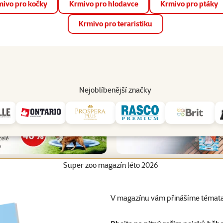
ivo pro kočky
Krmivo pro hlodavce
Krmivo pro ptáky
📱 Stáhněte si novou aplikaci Super zoo.
Více informací
Krmivo pro teraristiku
op
Akce a slevy
Prodejny
Služby
Poradna
Pomá
206
Nejoblíbenější značky
Super zoo magazín léto 2026
V magazínu vám přinášíme témata