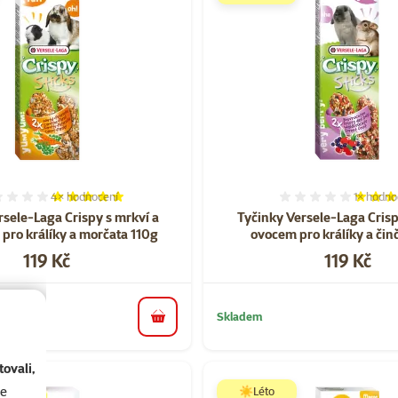
4×
hodnocení
1×
hodno
Hodnocení 100%, počet hodnocení: 4
Hodnocen
rsele-Laga Crispy s mrkví a
Tyčinky Versele-Laga Crisp
 pro králíky a morčata 110g
ovocem pro králíky a činč
Cena
Cena
119 Kč
119 Kč
Skladem
do košíku
ovali,
se
☀️Léto