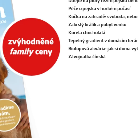
Dbejte na pitný režim pejsků běh
Péče o pejska v horkém počasí
Kočka na zahradě: svoboda, nebo 
Zakrslý králík a pobyt venku
Korela chocholatá
Tepelný gradient v domácím terár
Biotopová akvária: jak si doma vy
Závojnatka čínská