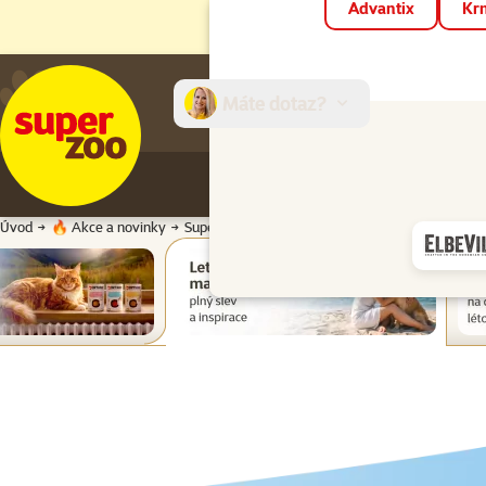
Advantix
Krm
Máte dotaz?
E-sh
Úvod
🔥 Akce a novinky
Super zoo magazín léto 2026