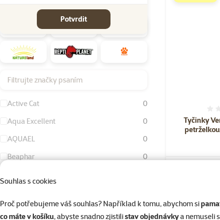
Značky
Potvrdit
Filtrujte značky psaním
Active Cat
0
Tyčinky Ve
Aqua Excellent
0
petrželkou
AQUAEL
0
Beaphar
0
Bird Jewel
0
Skladem
Souhlas s cookies
Dog Fantasy
0
Proč potřebujeme váš souhlas? Například k tomu, abychom si
pamat
Eheim
0
co máte v košíku
, abyste snadno zjistili
stav objednávky
a nemuseli 
☀️Léto