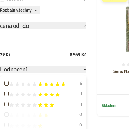
Rozbalit všechny
cena od-do
29 Kč
8 569 Kč
Hodnocení
Seno Na
Hodnocení 100%
6
Hodnocení 80%
1
Hodnocení 60%
1
Skladem
Hodnocení 40%
0
Hodnocení 20%
0