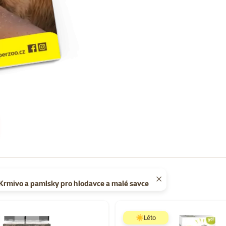
 Krmivo a pamlsky pro hlodavce a malé savce
Super zoo magazín léto 2026
☀️Léto