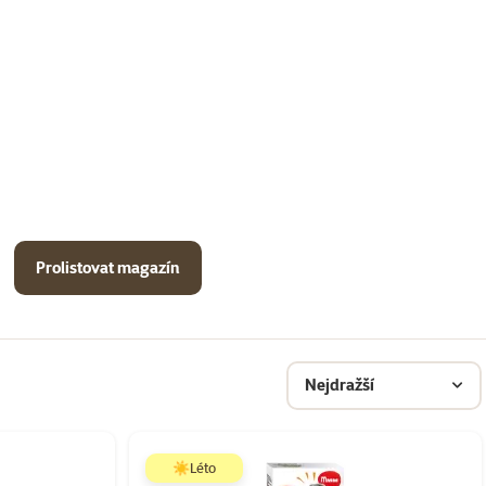
Prolistovat magazín
Nejdražší
☀️Léto