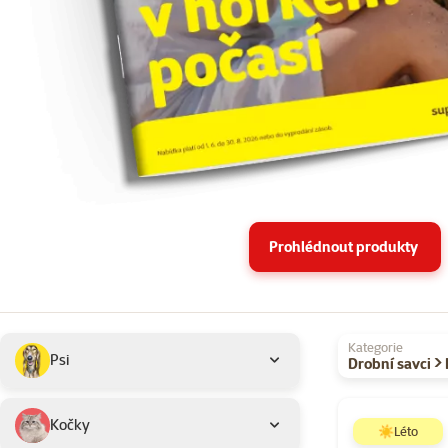
Prohlédnout produkty
Podkategorie
Vybrané filtry
Kategorie
Psi
Drobní savci >
Produkty v akci 
Kočky
☀️Léto