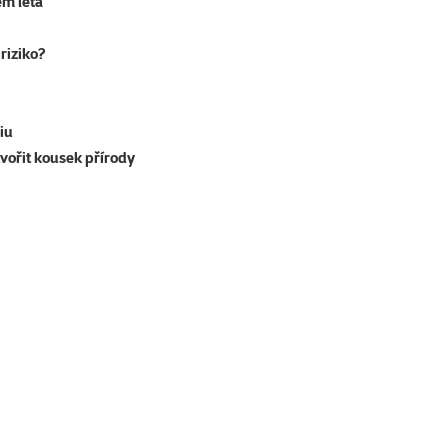
em léta
riziko?
iu
tvořit kousek přírody