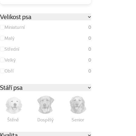
Velikost psa
Miniaturní
0
Malý
0
Střední
0
Velký
0
Obří
0
Stáří psa
Štěně
Dospělý
Senior
Kvalita