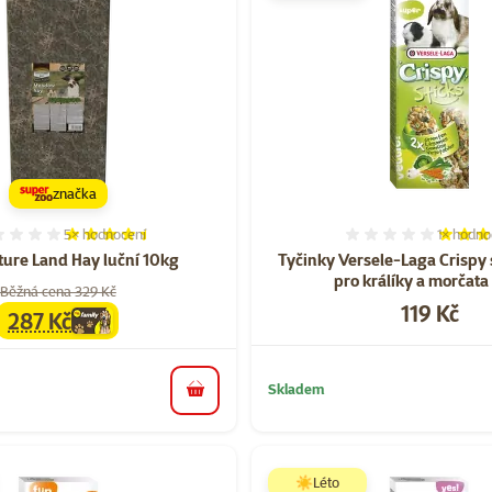
značka
5×
hodnocení
1×
hodno
Hodnocení 88%, počet hodnocení: 5
Hodnocen
ure Land Hay luční 10kg
Tyčinky Versele-Laga Crispy 
pro králíky a morčata
Běžná cena 329 Kč
Cena
119 Kč
287 Kč
family
cena
Skladem
do košíku
☀️Léto