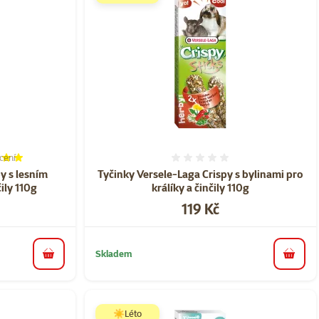
cení
í 100%, počet hodnocení: 1
Hodnocení 0%
y s lesním
Tyčinky Versele-Laga Crispy s bylinami pro
ily 110g
králíky a činčily 110g
Cena
119 Kč
Skladem
do košíku
do koš
☀️Léto