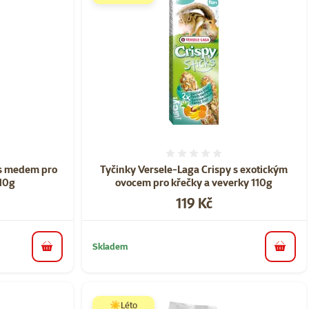
ní 0%
Hodnocení 0%
 s medem pro
Tyčinky Versele-Laga Crispy s exotickým
110g
ovocem pro křečky a veverky 110g
Cena
119 Kč
Skladem
do košíku
do koš
☀️Léto