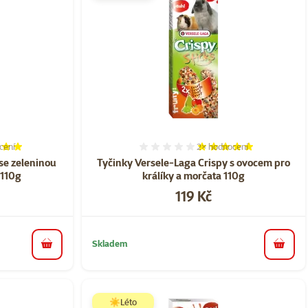
cení
2×
hodnocení
í 100%, počet hodnocení: 1
Hodnocení 100%, počet ho
se zeleninou
Tyčinky Versele-Laga Crispy s ovocem pro
 110g
králíky a morčata 110g
Cena
119 Kč
Skladem
do košíku
do koš
☀️Léto