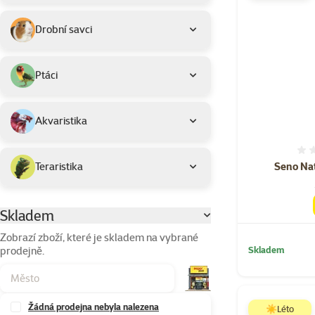
Drobní savci
Ptáci
Akvaristika
Seno Nat
Teraristika
Skladem
Parametrický filtr
Zobrazí zboží, které je skladem na vybrané
prodejně.
Skladem
Žádná prodejna nebyla nalezena
☀️Léto