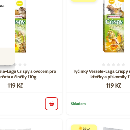
ou
.
Hodnocení 0%
Hodnoce
ele-Laga Crispy s ovocem pro
Tyčinky Versele-Laga Crispy
čata a činčily 110g
křečky a pískomily 
Cena
Cena
119 Kč
119 Kč
Skladem
do košíku
☀️Léto