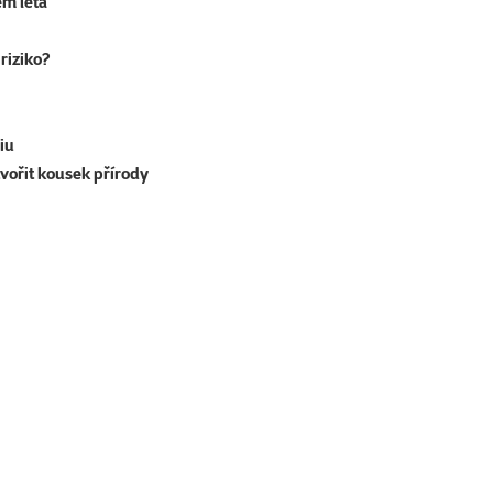
em léta
riziko?
iu
tvořit kousek přírody