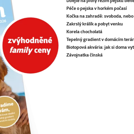
Dbejte na pitný režim pejsků běh
Péče o pejska v horkém počasí
Kočka na zahradě: svoboda, nebo 
Zakrslý králík a pobyt venku
Korela chocholatá
Tepelný gradient v domácím terár
Biotopová akvária: jak si doma vy
Závojnatka čínská