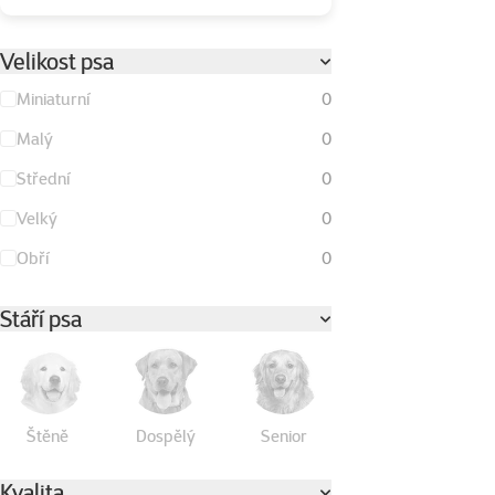
Velikost psa
Miniaturní
0
Malý
0
Střední
0
Velký
0
Obří
0
Stáří psa
Štěně
Dospělý
Senior
Kvalita