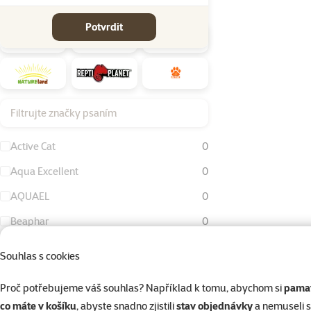
Značky
Potvrdit
Filtrujte značky psaním
Active Cat
0
Aqua Excellent
0
AQUAEL
0
Beaphar
0
Bird Jewel
0
Souhlas s cookies
Dog Fantasy
0
Proč potřebujeme váš souhlas? Například k tomu, abychom si
pamat
Eheim
0
co máte v košíku
, abyste snadno zjistili
stav objednávky
a nemuseli 