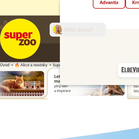
Advantix
Krm
Máte dotaz?
E-sh
Úvod
🔥 Akce a novinky
Super zoo magazín léto 2026