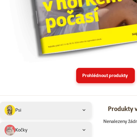
Prohlédnout produkty
Podkategorie
Vybrané filtry
Produkty v
Psi
Nenalezeny žád
Produkty v akci 
Kočky