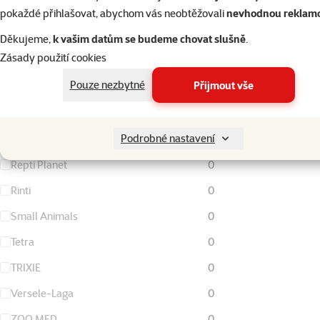
FURminator
0
pokaždé přihlašovat, abychom vás neobtěžovali
nevhodnou reklam
Living World
0
Děkujeme,
k vašim datům se budeme chovat slušně
.
Zásady použití cookies
Magic Cat
0
Pouze nezbytné
Přijmout vše
Nature Land
0
Ontario
0
Podrobné nastavení
Rataj
0
Repti Planet
0
Rinti
0
Small Animals
0
Tetra
0
TRIXIE
0
Versele-Laga
0
ZOO MED
0