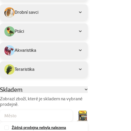
Drobní savci
Ptáci
Akvaristika
Teraristika
Skladem
Parametrický filtr
Zobrazí zboží, které je skladem na vybrané
prodejně.
Žádná prodejna nebyla nalezena