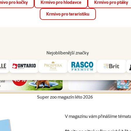
ivo pro kočky
Krmivo pro hlodavce
Krmivo pro ptáky
📱 Stáhněte si novou aplikaci Super zoo.
Více informací
Krmivo pro teraristiku
op
Akce a slevy
Prodejny
Služby
Poradna
Pomá
206
Nejoblíbenější značky
Super zoo magazín léto 2026
V magazínu vám přinášíme témata