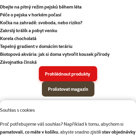
Dbejte na pitný režim pejsků během léta
Péče o pejska v horkém počasí
Kočka na zahradě: svoboda, nebo riziko?
Zakrslý králík a pobyt venku
Korela chocholatá
Tepelný gradient v domácím teráriu
Biotopová akvária: jak si doma vytvořit kousek přírody
Závojnatka čínská
Prohlédnout produkty
Prolistovat magazín
Parametrický filtr
Vybrané filtry
Produkty v akci Super zoo magazín léto 2026
Souhlas s cookies
Podkategorie
Psi
Proč potřebujeme váš souhlas? Například k tomu, abychom si
pamatovali, co máte v košíku
, abyste snadno zjistili
stav objednávky