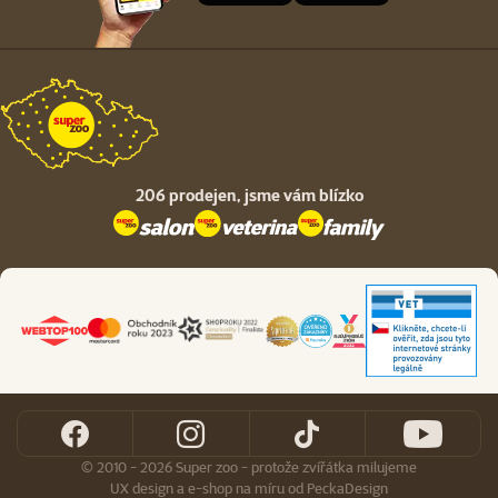
206 prodejen,
jsme vám blízko
© 2010 - 2026 Super zoo - protože zvířátka milujeme
UX design
a
e-shop na míru
od
PeckaDesign