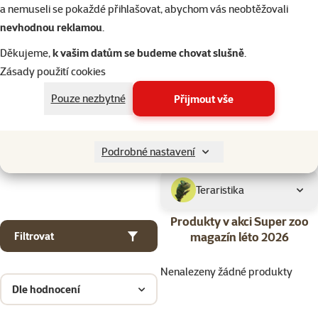
Kočky
a nemuseli se pokaždé přihlašovat, abychom vás neobtěžovali
nevhodnou reklamou
.
Drobní savci
Děkujeme,
k vašim datům se budeme chovat slušně
.
Zásady použití cookies
Ptáci
Pouze nezbytné
Přijmout vše
Akvaristika
Podrobné nastavení
Teraristika
Produkty v akci Super zoo
magazín léto 2026
Filtrovat
Nenalezeny žádné produkty
Dle hodnocení