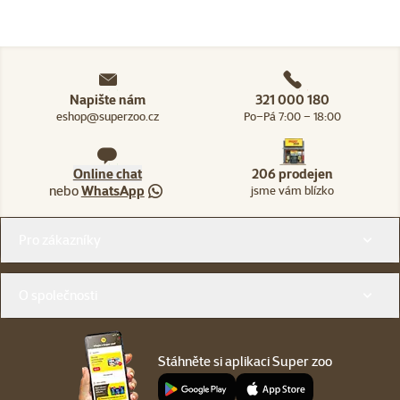
Napište nám
321 000 180
eshop@superzoo.cz
Po–Pá 7:00 – 18:00
Online chat
206 prodejen
nebo
WhatsApp
jsme vám blízko
Menu v patičce
Pro zákazníky
O společnosti
Stáhněte si aplikaci Super zoo