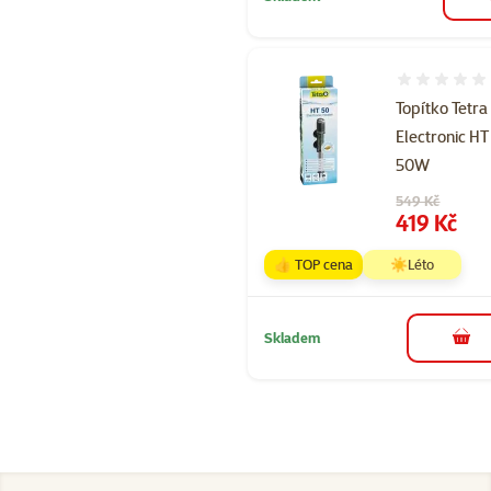
Hodnocení 
Topítko Tetra
Electronic HT
50W
Původní cena
549 Kč
Cena
419 Kč
👍 TOP cena
☀️Léto
Skladem
do 