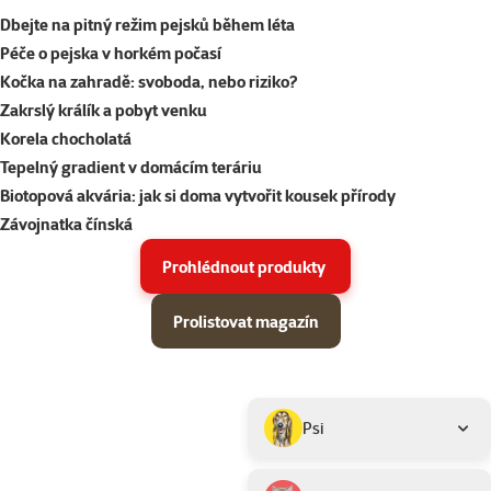
Dbejte na pitný režim pejsků během léta
Péče o pejska v horkém počasí
Kočka na zahradě: svoboda, nebo riziko?
Zakrslý králík a pobyt venku
Korela chocholatá
Tepelný gradient v domácím teráriu
Biotopová akvária: jak si doma vytvořit kousek přírody
Závojnatka čínská
Prohlédnout produkty
Prolistovat magazín
Parametrický filtr
Vybrané filtry
Produkty v akci Super zoo magazín léto 2026
Podkategorie
Psi