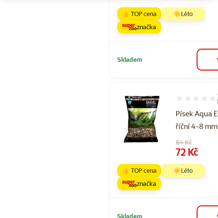
👍 TOP cena
☀️Léto
značka
Skladem
Hodnocení 10
Písek Aqua E
říční 4-8 mm
Původní cena
84 Kč
Cena
72 Kč
👍 TOP cena
☀️Léto
značka
Skladem