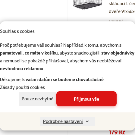
skládací L če
dveře 91x56
Původní cena
1 299 Kč
Cena
859 Kč
Souhlas s cookies
👍 TOP cena
☀️Léto
Proč potřebujeme váš souhlas? Například k tomu, abychom si
značka
pamatovali, co máte v košíku
, abyste snadno zjistili
stav objednávky
a nemuseli se pokaždé přihlašovat, abychom vás neobtěžovali
Skladem
nevhodnou reklamou
.
Děkujeme,
k vašim datům se budeme chovat slušně
.
Zásady použití cookies
Hodnocení 10
Pouze nezbytné
Přijmout vše
Šampon Bea
IMMO Shield
kočky 200 m
Podrobné nastavení
Původní cena
229 Kč
Cena
179 Kč