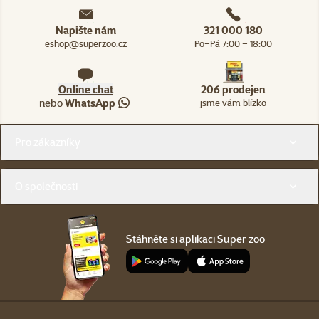
Napište nám
321 000 180
eshop@superzoo.cz
Po–Pá 7:00 – 18:00
Online chat
206 prodejen
nebo
WhatsApp
jsme vám blízko
Menu v patičce
Pro zákazníky
O společnosti
Stáhněte si aplikaci Super zoo