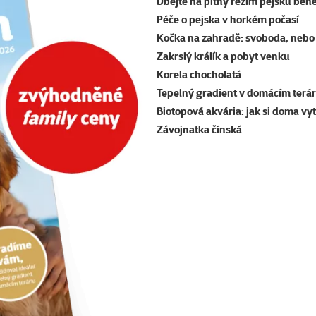
Dbejte na pitný režim pejsků běh
Péče o pejska v horkém počasí
Kočka na zahradě: svoboda, nebo 
Zakrslý králík a pobyt venku
Korela chocholatá
Tepelný gradient v domácím terár
Biotopová akvária: jak si doma vy
Závojnatka čínská