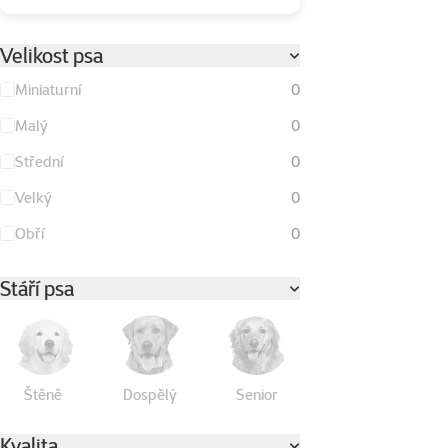
Velikost psa
Miniaturní
0
Malý
0
Střední
0
Velký
0
Obří
0
Stáří psa
Štěně
Dospělý
Senior
Kvalita