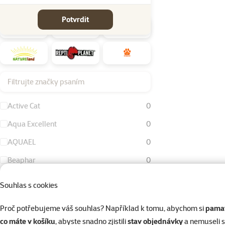
Značky
Potvrdit
Filtrujte značky psaním
Active Cat
0
Aqua Excellent
0
AQUAEL
0
Beaphar
0
Bird Jewel
1
Souhlas s cookies
Dog Fantasy
0
Proč potřebujeme váš souhlas? Například k tomu, abychom si
pamat
Eheim
0
co máte v košíku
, abyste snadno zjistili
stav objednávky
a nemuseli 