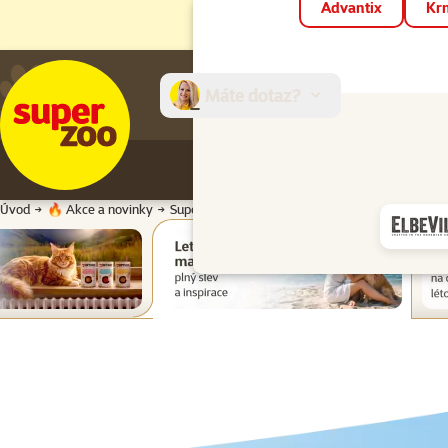
Advantix
Krm
Máte dotaz?
E-sh
Úvod
🔥 Akce a novinky
Super zoo magazín léto 2026