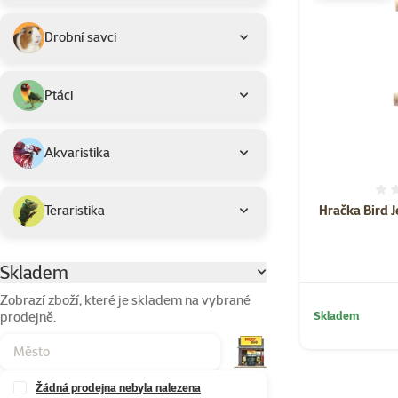
Drobní savci
Ptáci
Akvaristika
Hračka Bird J
Teraristika
Skladem
Parametrický filtr
Zobrazí zboží, které je skladem na vybrané
prodejně.
Skladem
Žádná prodejna nebyla nalezena