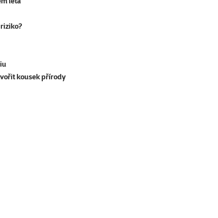
em léta
riziko?
iu
tvořit kousek přírody