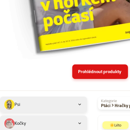
Prohlédnout produkty
Podkategorie
Vybrané filtry
Kategorie
Psi
Ptáci > Hračky
Produkty v akci 
Kočky
☀️Léto