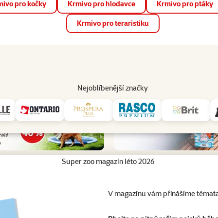
ivo pro kočky
Krmivo pro hlodavce
Krmivo pro ptáky
📱 Stáhněte si novou aplikaci Super zoo.
Více informací
Krmivo pro teraristiku
op
Akce a slevy
Prodejny
Služby
Poradna
Pomá
206
Nejoblíbenější značky
Super zoo magazín léto 2026
V magazínu vám přinášíme témata