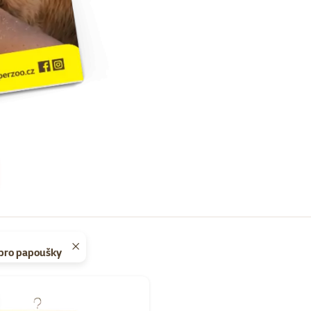
 pro papoušky
Super zoo magazín léto 2026