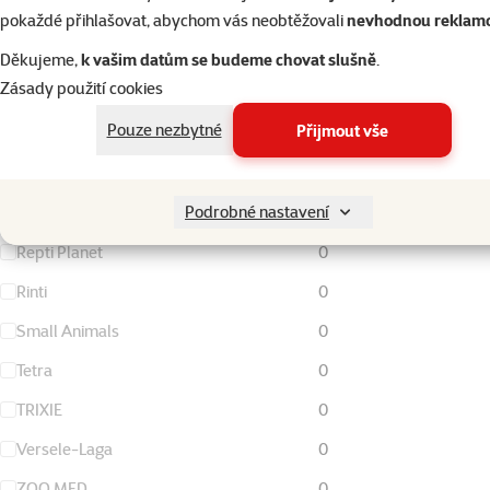
FURminator
0
pokaždé přihlašovat, abychom vás neobtěžovali
nevhodnou reklam
Living World
0
Děkujeme,
k vašim datům se budeme chovat slušně
.
Zásady použití cookies
Magic Cat
0
Pouze nezbytné
Přijmout vše
Nature Land
0
Ontario
0
Podrobné nastavení
Rataj
0
Repti Planet
0
Rinti
0
Small Animals
0
Tetra
0
TRIXIE
0
Versele-Laga
0
ZOO MED
0