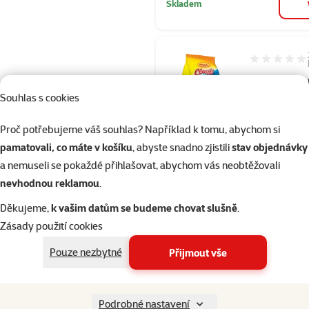
Skladem
Hodnocení 60
Krmivo Avice
Souhlas s cookies
Standard ve
papoušek 1k
Proč potřebujeme váš souhlas? Například k tomu, abychom si
Původní cena
79 Kč
pamatovali, co máte v košíku
, abyste snadno zjistili
stav objednávky
Cena
49 Kč
a nemuseli se pokaždé přihlašovat, abychom vás neobtěžovali
👍 TOP cena
nevhodnou reklamou
.
Děkujeme,
k vašim datům se budeme chovat slušně
.
Skladem
Zásady použití cookies
Pouze nezbytné
Přijmout vše
Hodnocení 10
Krmivo AVI
Podrobné nastavení