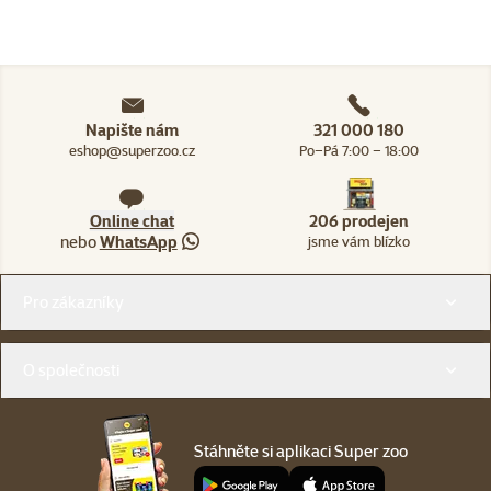
Napište nám
321 000 180
eshop@superzoo.cz
Po–Pá 7:00 – 18:00
Online chat
206 prodejen
nebo
WhatsApp
jsme vám blízko
Menu v patičce
Pro zákazníky
O společnosti
Stáhněte si aplikaci Super zoo