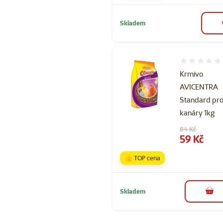
Skladem
Hodnocení 
Krmivo
AVICENTRA
Standard pr
kanáry 1kg
Původní cena
84 Kč
Cena
59 Kč
👍 TOP cena
Skladem
do 