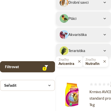
Drobní savci
Ptáci
Akvaristika
Teraristika
Značky
Značky
Avicentra
Nutrafin
Filtrovat
1
Seřadit
Hodnocení 90
Krmivo AVI
standard pro
1kg