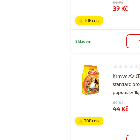
Původní cena
69 Kč
Cena
39 Kč
👍 TOP cena
Skladem
Hodnocení 93
Krmivo AVI
standard pro
papoušky 1k
Původní cena
69 Kč
Cena
44 Kč
👍 TOP cena