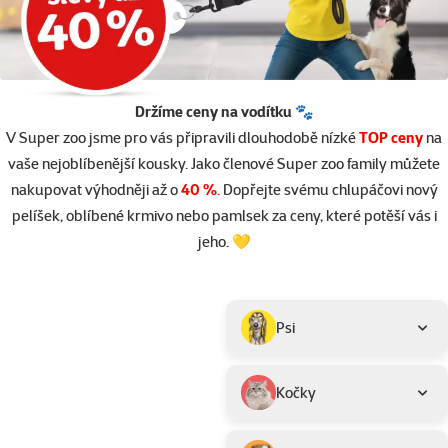
Držíme ceny na vodítku 🐾
V Super zoo jsme pro vás připravili dlouhodobě nízké
TOP ceny
na
vaše nejoblíbenější kousky. Jako členové Super zoo family můžete
nakupovat výhodněji až o
40 %
.
Dopřejte svému chlupáčovi nový
pelíšek, oblíbené krmivo nebo pamlsek za ceny, které potěší vás i
jeho. 💛
Parametrický filtr
Vybrané filtry
Produkty v akci TOP cena
Podkategorie
Psi
Kočky