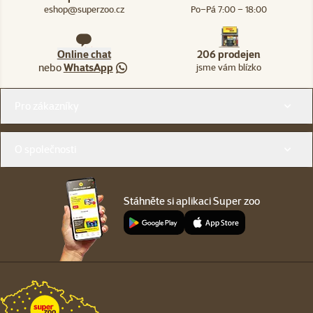
eshop@superzoo.cz
Po–Pá 7:00 – 18:00
Online chat
206 prodejen
nebo
WhatsApp
jsme vám blízko
Menu v patičce
Pro zákazníky
O společnosti
Stáhněte si aplikaci Super zoo