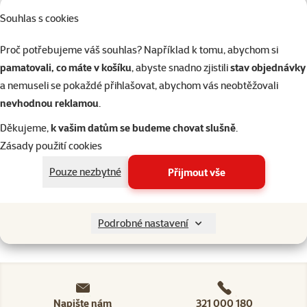
Ptáci
Souhlas s cookies
Proč potřebujeme váš souhlas? Například k tomu, abychom si
Akvaristika
pamatovali, co máte v košíku
, abyste snadno zjistili
stav objednávky
a nemuseli se pokaždé přihlašovat, abychom vás neobtěžovali
Teraristika
nevhodnou reklamou
.
Děkujeme,
k vašim datům se budeme chovat slušně
.
Kategorie
Slože
Psi > Pes na zahradě
Výro
Zásady použití cookies
Filtrovat
2
Pouze nezbytné
Přijmout vše
Nenalezeny žádné produkty
Seřadit
Podrobné nastavení
Napište nám
321 000 180