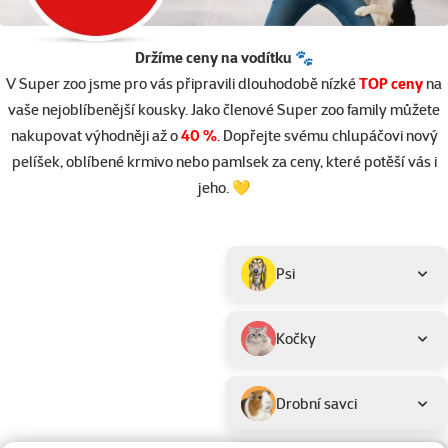
Držíme ceny na vodítku 🐾
V Super zoo jsme pro vás připravili dlouhodobě nízké
TOP ceny
na
vaše nejoblíbenější kousky. Jako členové Super zoo family můžete
nakupovat výhodněji až o
40 %
.
Dopřejte svému chlupáčovi nový
pelíšek, oblíbené krmivo nebo pamlsek za ceny, které potěší vás i
jeho. 💛
Parametrický filtr
Vybrané filtry
Produkty v akci TOP cena
Podkategorie
Psi
Kočky
Drobní savci