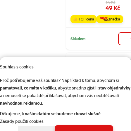
Původní cena
64 Kč
Cena
49 Kč
👍 TOP cena
značka
Skladem
Hodnocení 10
Souhlas s cookies
Tetra Min 25
Proč potřebujeme váš souhlas? Například k tomu, abychom si
Původní cena
169 Kč
Cena
124 Kč
pamatovali, co máte v košíku
, abyste snadno zjistili
stav objednávky
a nemuseli se pokaždé přihlašovat, abychom vás neobtěžovali
👍 TOP cena
nevhodnou reklamou
.
Děkujeme,
k vašim datům se budeme chovat slušně
.
Skladem
Zásady použití cookies