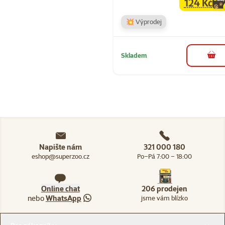
124 Kč
family
ce
💥 Výprodej
Skladem
do 
Napište nám
321 000 180
eshop@superzoo.cz
Po–Pá 7:00 – 18:00
Online chat
206 prodejen
nebo
WhatsApp
jsme vám blízko
Menu v patičce