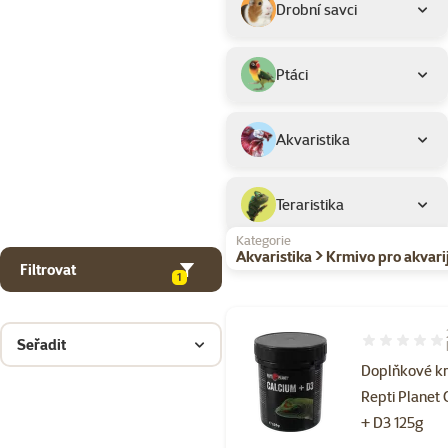
Drobní savci
Ptáci
Akvaristika
Teraristika
Kategorie
Akvaristika > Krmivo pro akvari
Filtrovat
1
Seřadit
Hodnocení 10
Doplňkové k
Repti Planet
+ D3 125g