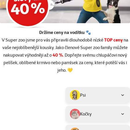
Držíme ceny na vodítku 🐾
V Super zoo jsme pro vás připravili dlouhodobě nízké
TOP ceny
na
vaše nejoblíbenější kousky. Jako členové Super zoo family můžete
nakupovat výhodněji až o
40 %
.
Dopřejte svému chlupáčovi nový
pelíšek, oblíbené krmivo nebo pamlsek za ceny, které potěší vás i
jeho. 💛
Parametrický filtr
Vybrané filtry
Produkty v akci TOP cena
Podkategorie
Psi
Kočky