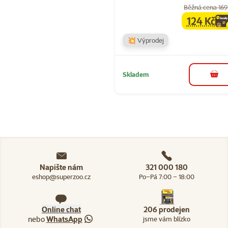
Běžná cena 169
124 Kč
family
ce
💥 Výprodej
Skladem
do 
Napište nám
321 000 180
eshop@superzoo.cz
Po–Pá 7:00 – 18:00
Online chat
206 prodejen
nebo
WhatsApp
jsme vám blízko