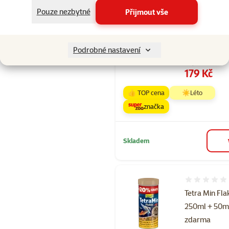
Hodnocení 10
Pouze nezbytné
Přijmout vše
Šampon Bea
IMMO Shield
kočky 200 m
Podrobné nastavení
Původní cena
229 Kč
Cena
179 Kč
👍 TOP cena
☀️Léto
značka
Skladem
Hodnocení 
Tetra Min Fla
250ml + 50m
zdarma