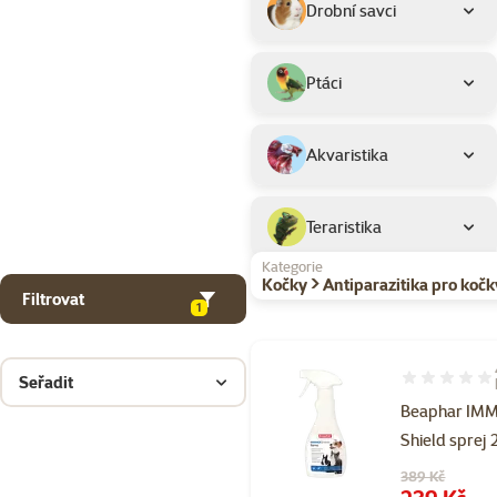
Drobní savci
Ptáci
Akvaristika
Teraristika
Kategorie
Kočky > Antiparazitika pro kočk
Filtrovat
1
Seřadit
Hodnocení 95
Beaphar IM
Shield sprej 
Původní cena
389 Kč
Cena