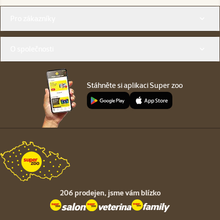
Menu v patičce
Pro zákazníky
O společnosti
Stáhněte si aplikaci Super zoo
206 prodejen,
jsme vám blízko