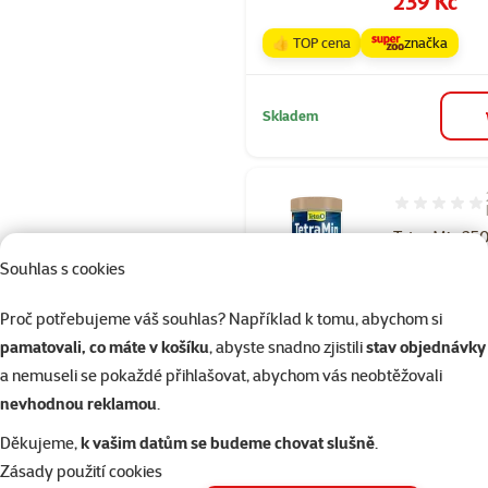
239 Kč
👍 TOP cena
značka
Skladem
Hodnocení 10
Tetra Min 25
Souhlas s cookies
Původní cena
169 Kč
Cena
124 Kč
Proč potřebujeme váš souhlas? Například k tomu, abychom si
👍 TOP cena
pamatovali, co máte v košíku
, abyste snadno zjistili
stav objednávky
a nemuseli se pokaždé přihlašovat, abychom vás neobtěžovali
nevhodnou reklamou
.
Skladem
Děkujeme,
k vašim datům se budeme chovat slušně
.
Zásady použití cookies