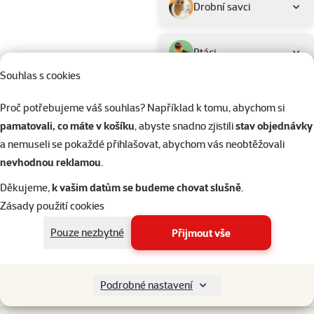
Drobní savci
Ptáci
Souhlas s cookies
Akvaristika
Proč potřebujeme váš souhlas? Například k tomu, abychom si
pamatovali, co máte v košíku
, abyste snadno zjistili
stav objednávky
Teraristika
a nemuseli se pokaždé přihlašovat, abychom vás neobtěžovali
nevhodnou reklamou
.
Kategorie
Akvaristika > Krmivo pro akvari
Děkujeme,
k vašim datům se budeme chovat slušně
.
Filtrovat
2
Zásady použití cookies
Nenalezeny žádné produkty
Pouze nezbytné
Přijmout vše
Seřadit
Podrobné nastavení