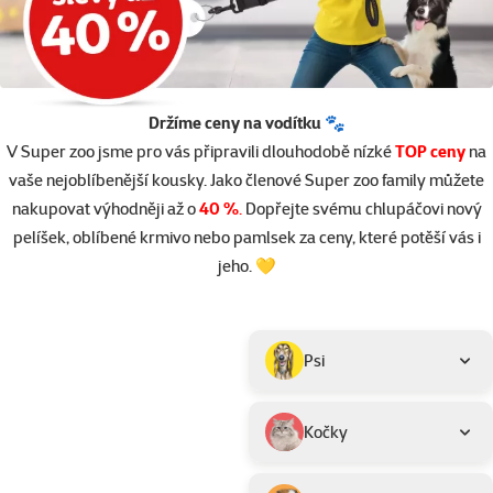
Držíme ceny na vodítku 🐾
V Super zoo jsme pro vás připravili dlouhodobě nízké
TOP ceny
na
vaše nejoblíbenější kousky. Jako členové Super zoo family můžete
nakupovat výhodněji až o
40 %
.
Dopřejte svému chlupáčovi nový
pelíšek, oblíbené krmivo nebo pamlsek za ceny, které potěší vás i
jeho. 💛
Parametrický filtr
Vybrané filtry
Produkty v akci TOP cena
Podkategorie
Psi
Kočky