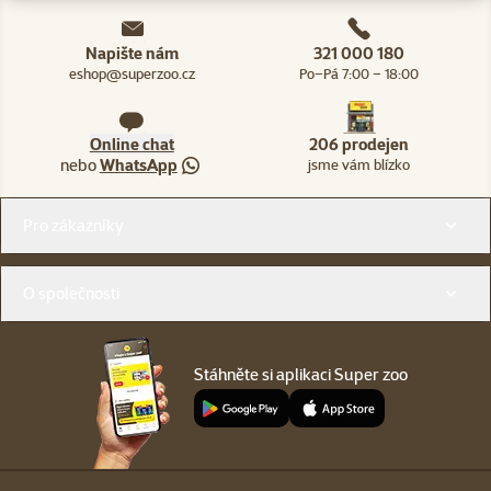
Napište nám
321 000 180
eshop@superzoo.cz
Po–Pá 7:00 – 18:00
Online chat
206 prodejen
nebo
WhatsApp
jsme vám blízko
Menu v patičce
Pro zákazníky
O společnosti
Stáhněte si aplikaci Super zoo