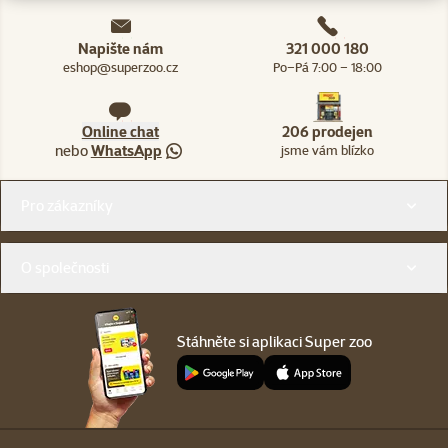
Napište nám
321 000 180
eshop@superzoo.cz
Po–Pá 7:00 – 18:00
Online chat
206 prodejen
nebo
WhatsApp
jsme vám blízko
Menu v patičce
Pro zákazníky
O společnosti
Stáhněte si aplikaci Super zoo