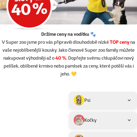
Držíme ceny na vodítku 🐾
V Super zoo jsme pro vás připravili dlouhodobě nízké
TOP ceny
na
vaše nejoblíbenější kousky. Jako členové Super zoo family můžete
nakupovat výhodněji až o
40 %
.
Dopřejte svému chlupáčovi nový
pelíšek, oblíbené krmivo nebo pamlsek za ceny, které potěší vás i
jeho. 💛
Parametrický filtr
Vybrané filtry
Produkty v akci TOP cena
Podkategorie
Psi
Kočky