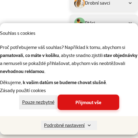
Drobní savci
Ptáci
Souhlas s cookies
Akvaristika
Proč potřebujeme váš souhlas? Například k tomu, abychom si
pamatovali, co máte v košíku
, abyste snadno zjistili
stav objednávky
Teraristika
a nemuseli se pokaždé přihlašovat, abychom vás neobtěžovali
nevhodnou reklamou
.
Kategorie
Psi > Antiparazitika pro psy
Děkujeme,
k vašim datům se budeme chovat slušně
.
Filtrovat
2
Zásady použití cookies
Nenalezeny žádné produkty
Pouze nezbytné
Přijmout vše
Seřadit
Podrobné nastavení